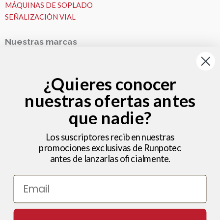
MÁQUINAS DE SOPLADO
SEÑALIZACIÓN VIAL
Nuestras marcas
Nuestras Marcas
Runpotec
¿Quieres conocer
Fremco
nuestras ofertas antes
VESALA
Zeitler
que nadie?
Nosotros
MICROZANJAS
Los suscriptores reciben nuestras
promociones exclusivas de Runpotec
Nosotros
antes de lanzarlas oficialmente.
Ideas y consejos
Hola , bienvenido a Microzanjas
Trabajos
Email
Noticias
Ayuda – Preguntas Frecuentes (FAQ)
¿Podemos ayudarte?
Utilizamos cookies para ofrecerte la mejor experiencia en