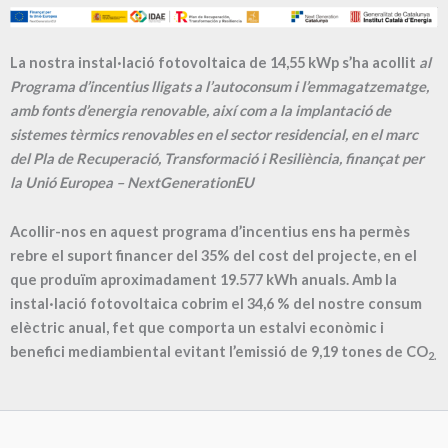
La nostra instal·lació fotovoltaica de 14,55 kWp s’ha acollit
al
Programa d’incentius lligats a l’autoconsum i l’emmagatzematge,
amb fonts d’energia renovable, així com a la implantació de
sistemes tèrmics renovables en el sector residencial, en el marc
del Pla de Recuperació, Transformació i Resiliència, finançat per
la Unió Europea – NextGenerationEU
Acollir-nos en aquest programa d’incentius ens ha permès
rebre el suport financer del 35% del cost del projecte, en el
que produïm aproximadament
19.577
kWh anuals. Amb la
instal·lació fotovoltaica cobrim el
34,6
% del nostre consum
elèctric anual, fet que comporta un estalvi econòmic i
benefici mediambiental evitant l’emissió de
9,19
tones de CO
2.