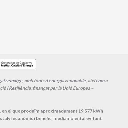
agatzematge, amb fonts d’energia renovable, així com a
ió i Resiliència, finançat per la Unió Europea –
cte, en el que produïm aproximadament
19.577
kWh
stalvi econòmic i benefici mediambiental evitant