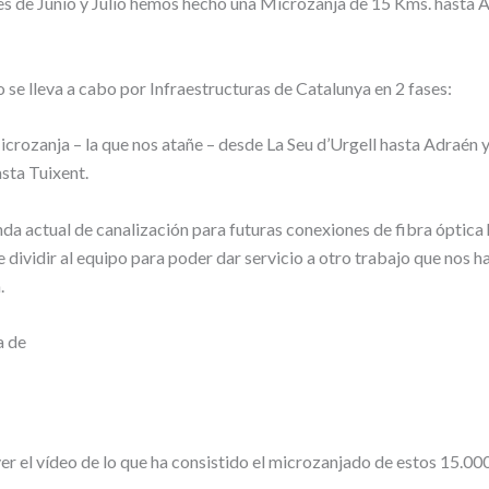
s de Junio y Julio hemos hecho una Microzanja de 15 Kms. hasta A
 se lleva a cabo por Infraestructuras de Catalunya en 2 fases:
crozanja – la que nos atañe – desde La Seu d’Urgell hasta Adraén 
asta Tuixent.
da actual de canalización para futuras conexiones de fibra óptica
dividir al equipo para poder dar servicio a otro trabajo que nos ha
.
er el vídeo de lo que ha consistido el microzanjado de estos 15.00