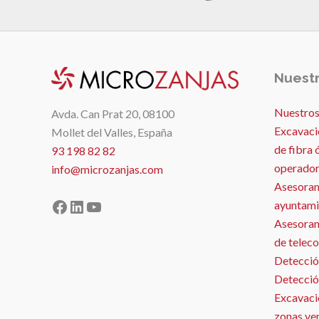
Nuestr
Nuestros
Avda. Can Prat 20, 08100
Excavaci
Mollet del Valles, España
de fibra 
93 198 82 82
operador
info@microzanjas.com
Asesoram
Facebook
LinkedIn
YouTube
ayuntami
Asesorami
de telec
Detecció
Detecció
Excavació
zonas ve