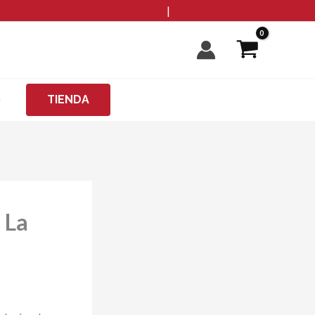
info@microzanjas.com
|
+34 93 198 82 82
O
TIENDA
 La