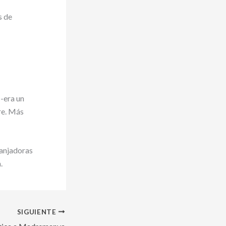
s de
-era un
ire. Más
zanjadoras
.
SIGUIENTE