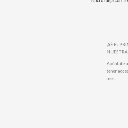
¡SÉ EL P
NUESTRA
Apúntate a
tener acce
mes.