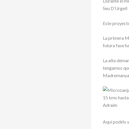
Durante el me
Seu D’Urgell
Este proyecto
La primera Mi
futura fase h
La alta deman
tengamos que 
Madremanya
Aquí podéis v