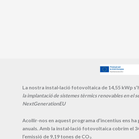
La nostra instal·lació fotovoltaica de 14,55 kWp s’h
la implantació de sistemes tèrmics renovables en el se
NextGenerationEU
Acollir-nos en aquest programa d’incentius ens ha
anuals. Amb la instal·lació fotovoltaica cobrim el
3
l’emissió de
9,19
tones de CO
2.