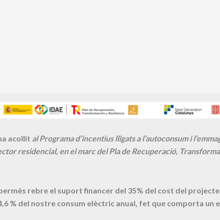
a acollit
al Programa d’incentius lligats a l’autoconsum i l’emm
ctor residencial, en el marc del Pla de Recuperació, Transformac
 permès rebre el suport financer del 35% del cost del proje
4,6
% del nostre consum elèctric anual, fet que comporta un e