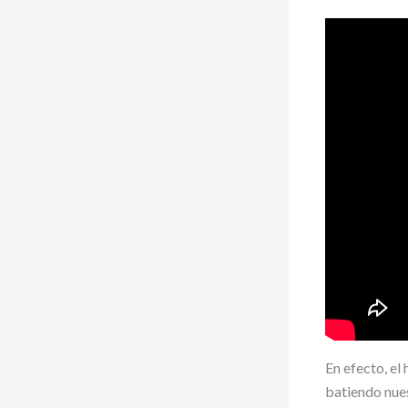
En efecto, el
batiendo nues