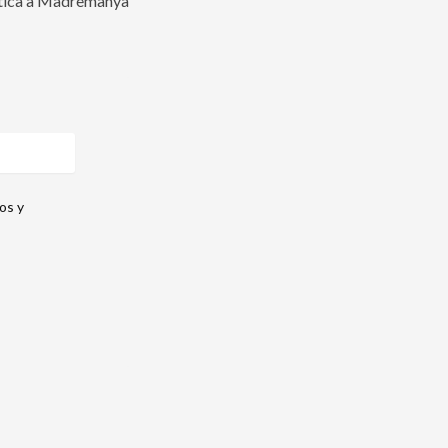
ptica a Madremanya
os y