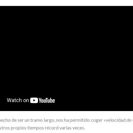
 hecho de ser un tramo largo, nos ha permitido coger «velocidad de
tros propios tiempos récord varias veces.