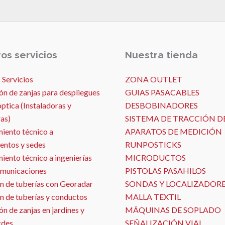
os servicios
Nuestra tienda
 Servicios
ZONA OUTLET
ón de zanjas para despliegues
GUIAS PASACABLES
óptica (Instaladoras y
DESBOBINADORES
as)
SISTEMA DE TRACCIÓN D
iento técnico a
APARATOS DE MEDICIÓN
entos y sedes
RUNPOSTICKS
ento técnico a ingenierías
MICRODUCTOS
omunicaciones
PISTOLAS PASAHILOS
n de tuberías con Georadar
SONDAS Y LOCALIZADOR
n de tuberías y conductos
MALLA TEXTIL
n de zanjas en jardines y
MÁQUINAS DE SOPLADO
rdes
SEÑALIZACIÓN VIAL