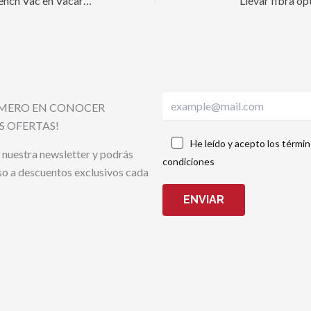
Microzanja con Trench Vac en Vacarisses
Llevar fibra ó
RIMERO EN CONOCER
S OFERTAS!
He leído y acepto los términ
 nuestra newsletter y podrás
condiciones
so a descuentos exclusivos cada
ENVIAR