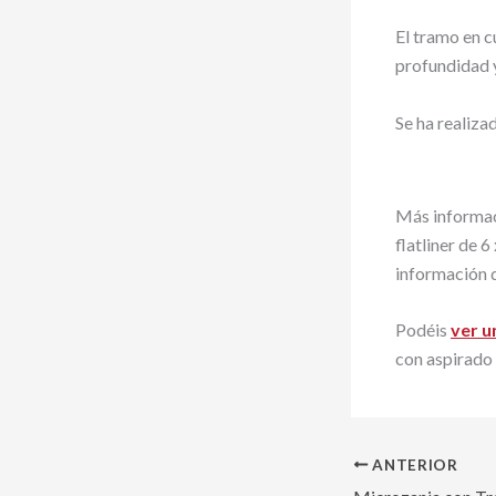
El tramo en 
profundidad 
Se ha realiza
Más informaci
flatliner de 
información 
Podéis
ver u
con aspirado 
ANTERIOR