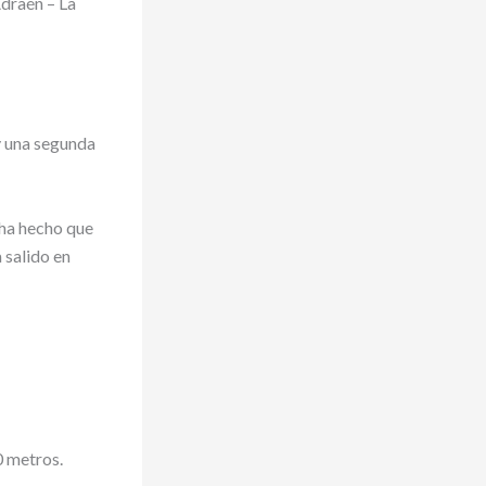
draén – La
y una segunda
 ha hecho que
 salido en
0 metros.