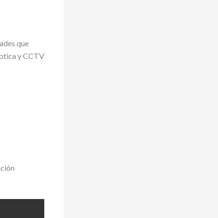
dades que
óptica y CCTV
ación