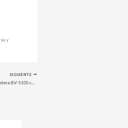
ras y
SIGUIENTE
Minizanja en la carretera BV-5105 con la zanjadora RIVARD RIV1254