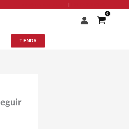
info@microzanjas.com
|
+34 93 198 82 82
O
TIENDA
seguir