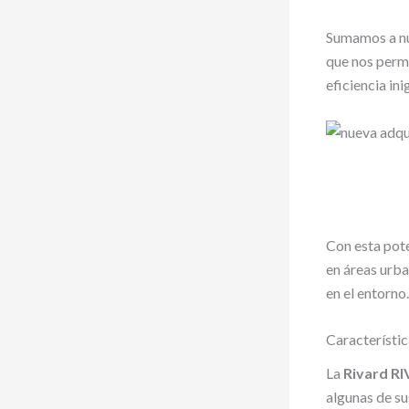
Sumamos a nu
que nos permi
eficiencia in
Con esta pot
en áreas urba
en el entorno.
Característic
La
Rivard R
algunas de s