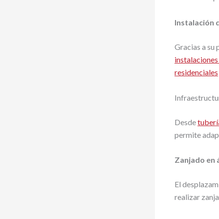
Instalación 
Gracias a su 
instalaciones
residenciales
Infraestructu
Desde
tuberí
permite adapt
Zanjado en 
El desplazami
realizar zanj