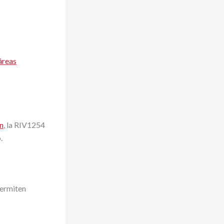
áreas
ón
, la RIV1254
.
permiten