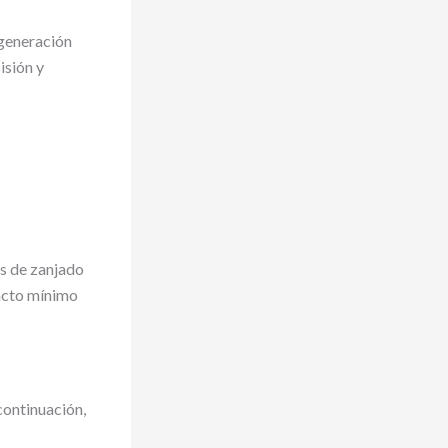
 generación
isión y
s de zanjado
pacto mínimo
continuación,