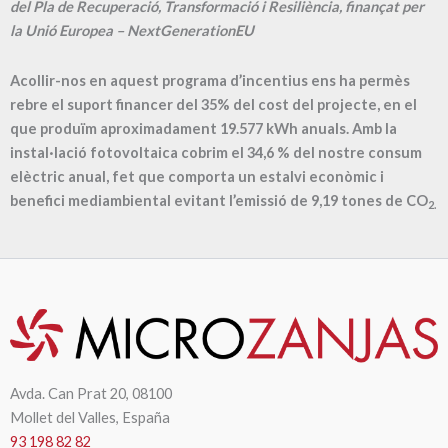
del Pla de Recuperació, Transformació i Resiliència, finançat per
la Unió Europea – NextGenerationEU
Acollir-nos en aquest programa d’incentius ens ha permès
rebre el suport financer del 35% del cost del projecte, en el
que produïm aproximadament
19.577
kWh anuals. Amb la
instal·lació fotovoltaica cobrim el
34,6
% del nostre consum
elèctric anual, fet que comporta un estalvi econòmic i
benefici mediambiental evitant l’emissió de
9,19
tones de CO
2.
Avda. Can Prat 20, 08100
Mollet del Valles, España
93 198 82 82