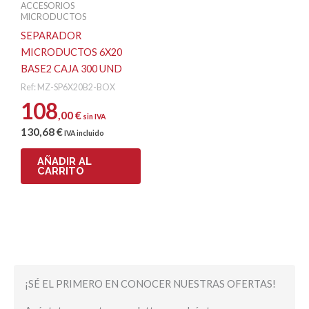
ACCESORIOS
MICRODUCTOS
SEPARADOR
MICRODUCTOS 6X20
BASE2 CAJA 300 UND
Ref: MZ-SP6X20B2-BOX
108
,00
€
sin IVA
130
,68
€
IVA incluido
AÑADIR AL
CARRITO
¡SÉ EL PRIMERO EN CONOCER NUESTRAS OFERTAS!