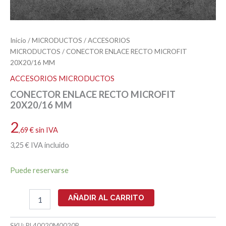
Inicio
/
MICRODUCTOS
/
ACCESORIOS
MICRODUCTOS
/ CONECTOR ENLACE RECTO MICROFIT
20X20/16 MM
ACCESORIOS MICRODUCTOS
CONECTOR ENLACE RECTO MICROFIT
20X20/16 MM
2
,69
€
sin IVA
3
,25
€
IVA incluido
Puede reservarse
CONECTOR
AÑADIR AL CARRITO
ENLACE
RECTO
MICROFIT
SKU:
PL40020M0020B