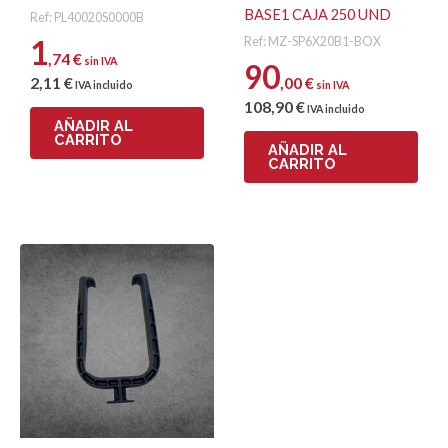
BASE1 CAJA 250 UND
Ref: PL40020S0000B
1
Ref: MZ-SP6X20B1-BOX
,74
€
sin IVA
90
2
,11
€
,00
€
IVA incluido
sin IVA
108
,90
€
IVA incluido
AÑADIR AL
CARRITO
AÑADIR AL
CARRITO