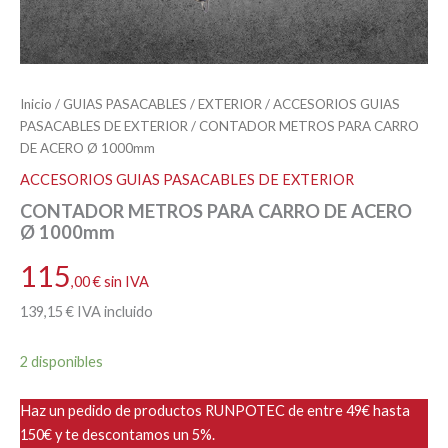
Inicio
/
GUIAS PASACABLES
/
EXTERIOR
/
ACCESORIOS GUIAS
PASACABLES DE EXTERIOR
/ CONTADOR METROS PARA CARRO
DE ACERO Ø 1000mm
ACCESORIOS GUIAS PASACABLES DE EXTERIOR
CONTADOR METROS PARA CARRO DE ACERO
Ø 1000mm
115
,00
€
sin IVA
139
,15
€
IVA incluido
2 disponibles
Haz un pedido de productos RUNPOTEC de entre 49€ hasta
150€ y te descontamos un 5%.