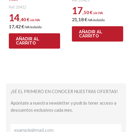
Ref: 20423
17
Ref: 20412
,50
€
sin IVA
14
,40
€
21
,18
€
sin IVA
IVA incluido
17
,42
€
IVA incluido
AÑADIR AL
CARRITO
AÑADIR AL
CARRITO
¡SÉ EL PRIMERO EN CONOCER NUESTRAS OFERTAS!
Apúntate a nuestra newsletter y podrás tener acceso a
descuentos exclusivos cada mes.