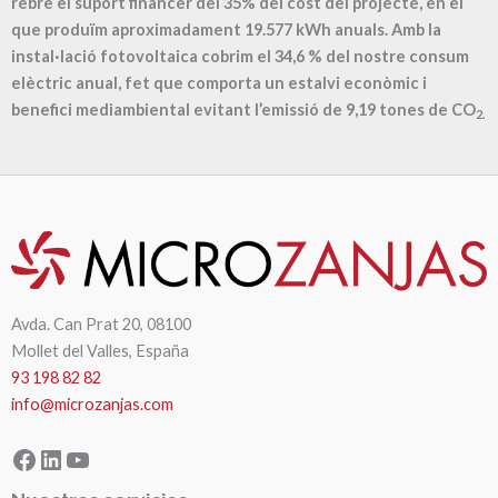
rebre el suport financer del 35% del cost del projecte, en el
que produïm aproximadament
19.577
kWh anuals. Amb la
instal·lació fotovoltaica cobrim el
34,6
% del nostre consum
elèctric anual, fet que comporta un estalvi econòmic i
benefici mediambiental evitant l’emissió de
9,19
tones de CO
2.
Avda. Can Prat 20, 08100
Mollet del Valles, España
93 198 82 82
info@microzanjas.com
Facebook
LinkedIn
YouTube