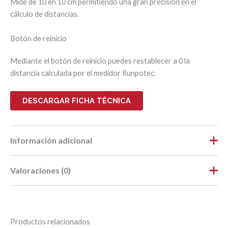
Mide de 10 en 10 cm permitiendo una gran precisión en el
cálculo de distancias.
Botón de reinicio
Mediante el botón de reinicio puedes restablecer a 0 la
distancia calculada por el medidor Runpotec.
DESCARGAR FICHA TÉCNICA
Información adicional
Valoraciones (0)
Peso
0,335 kg
Dimensiones
32 × 22,5 × 8,5 cm
No hay valoraciones aún.
Largo
0,32
Productos relacionados