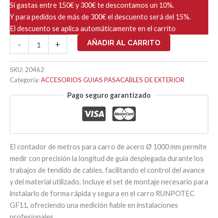
Si gastas entre 150€ y 300€ te descontamos un 10%.
Y para pedidos de más de 300€ el descuento será del 15%.
El descuento se aplica automáticamente en el carrito
CONTADOR
AÑADIR AL CARRITO
-
+
METROS
PARA
CARRO
SKU:
20462
DE
Categoría:
ACCESORIOS GUIAS PASACABLES DE EXTERIOR
ACERO
Pago seguro garantizado
Ø
1000mm
cantidad
El contador de metros para carro de acero Ø 1000 mm permite
medir con precisión la longitud de guía desplegada durante los
trabajos de tendido de cables, facilitando el control del avance
y del material utilizado. Incluye el set de montaje necesario para
instalarlo de forma rápida y segura en el carro RUNPOTEC
GF11, ofreciendo una medición fiable en instalaciones
profesionales.