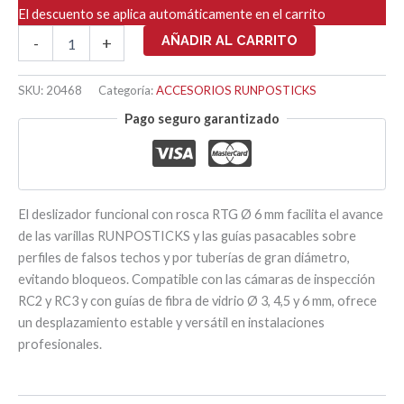
El descuento se aplica automáticamente en el carrito
DESLIZADOR
AÑADIR AL CARRITO
-
+
FUNCIONAL
RTG
Ø6mm
SKU:
20468
Categoría:
ACCESORIOS RUNPOSTICKS
cantidad
Pago seguro garantizado
El deslizador funcional con rosca RTG Ø 6 mm facilita el avance
de las varillas RUNPOSTICKS y las guías pasacables sobre
perfiles de falsos techos y por tuberías de gran diámetro,
evitando bloqueos. Compatible con las cámaras de inspección
RC2 y RC3 y con guías de fibra de vidrio Ø 3, 4,5 y 6 mm, ofrece
un desplazamiento estable y versátil en instalaciones
profesionales.