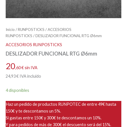
Inicio
/
RUNPOSTICKS
/
ACCESORIOS
RUNPOSTICKS
/ DESLIZADOR FUNCIONAL RTG Ø6mm
ACCESORIOS RUNPOSTICKS
DESLIZADOR FUNCIONAL RTG Ø6mm
20
,60
€
sin IVA
24
,93
€
IVA incluido
4 disponibles
Haz un pedido de productos RUNPOTEC de entre 49€ hasta
150€ y te descontamos un 5%.
Si gastas entre 150€ y 300€ te descontamos un 10%.
Y para pedidos de más de 300€ el descuento será del 15%.