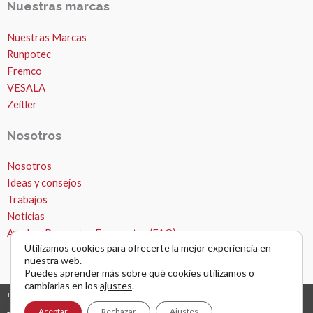
Nuestras marcas
Nuestras Marcas
Runpotec
Fremco
VESALA
Zeitler
Nosotros
Nosotros
MICROZANJAS
Ideas y consejos
Trabajos
Noticias
Ayuda – Preguntas Frecuentes (FAQ)
Utilizamos cookies para ofrecerte la mejor experiencia en
nuestra web.
Puedes aprender más sobre qué cookies utilizamos o
cambiarlas en los
ajustes
.
Todos los derechos © 2026 Microzanjas, canalizaciones y apertura de zanjas. |
diseño y desarrollo web
grafreak
Aceptar
Rechazar
Ajustes