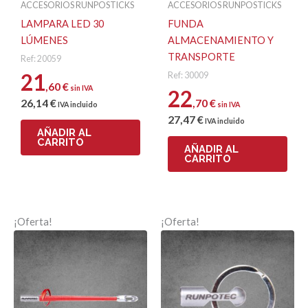
ACCESORIOS RUNPOSTICKS
ACCESORIOS RUNPOSTICKS
LAMPARA LED 30
FUNDA
LÚMENES
ALMACENAMIENTO Y
Nombre
TRANSPORTE
Ref: 20059
21
Ref: 30009
,60
€
sin IVA
22
Correo electrónico
26
,14
€
,70
€
IVA incluido
sin IVA
27
,47
€
IVA incluido
AÑADIR AL
CARRITO
AÑADIR AL
CARRITO
¡Oferta!
¡Oferta!