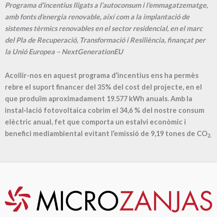
Programa d’incentius lligats a l’autoconsum i l’emmagatzematge,
amb fonts d’energia renovable, així com a la implantació de
sistemes tèrmics renovables en el sector residencial, en el marc
del Pla de Recuperació, Transformació i Resiliència, finançat per
la Unió Europea – NextGenerationEU
Acollir-nos en aquest programa d’incentius ens ha permès
rebre el suport financer del 35% del cost del projecte, en el
que produïm aproximadament
19.577
kWh anuals. Amb la
instal·lació fotovoltaica cobrim el
34,6
% del nostre consum
elèctric anual, fet que comporta un estalvi econòmic i
benefici mediambiental evitant l’emissió de
9,19
tones de CO
2.