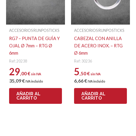
ACCESORIOS RUNPOSTICKS
ACCESORIOS RUNPOSTICKS
RG7 – PUNTA DE GUÍA Y
CABEZAL CON ANILLA
OJAL Ø 7mm – RTG Ø
DE ACERO INOX. – RTG
6mm
Ø 6mm
Ref: 20238
Ref: 30236
29
5
,00
€
,50
€
sin IVA
sin IVA
35
,09
€
6
,66
€
IVA incluido
IVA incluido
AÑADIR AL
AÑADIR AL
CARRITO
CARRITO