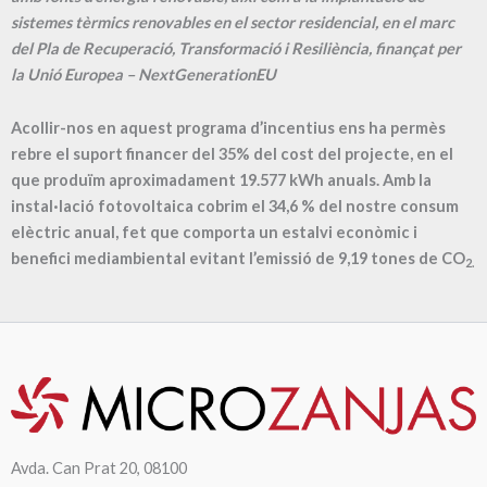
sistemes tèrmics renovables en el sector residencial, en el marc
del Pla de Recuperació, Transformació i Resiliència, finançat per
la Unió Europea – NextGenerationEU
Acollir-nos en aquest programa d’incentius ens ha permès
rebre el suport financer del 35% del cost del projecte, en el
que produïm aproximadament
19.577
kWh anuals. Amb la
instal·lació fotovoltaica cobrim el
34,6
% del nostre consum
elèctric anual, fet que comporta un estalvi econòmic i
benefici mediambiental evitant l’emissió de
9,19
tones de CO
2.
Avda. Can Prat 20, 08100