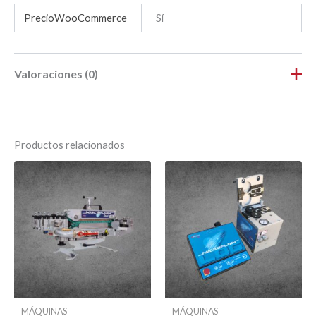
PrecioWooCommerce
Sí
Valoraciones (0)
No hay valoraciones aún.
Productos relacionados
Sé el primero en valorar “DuctRod
RAPID UK”
Tu dirección de correo electrónico no será publicada.
Los campos obligatorios están marcados con
*
Tu puntuación
*
Tu valoración
*
MÁQUINAS
MÁQUINAS