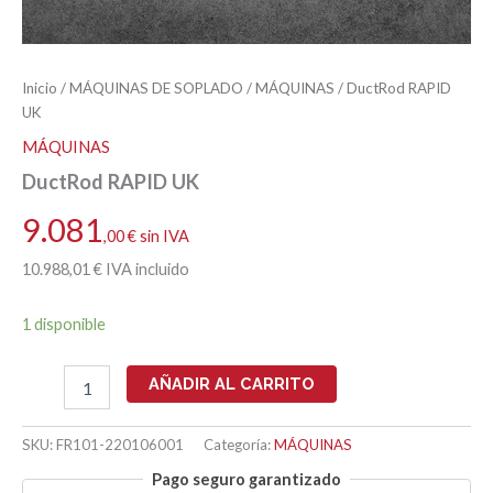
Inicio
/
MÁQUINAS DE SOPLADO
/
MÁQUINAS
/ DuctRod RAPID
UK
MÁQUINAS
DuctRod RAPID UK
9.081
,00
€
sin IVA
10.988
,01
€
IVA incluido
1 disponible
DuctRod
AÑADIR AL CARRITO
RAPID
UK
cantidad
SKU:
FR101-220106001
Categoría:
MÁQUINAS
Pago seguro garantizado