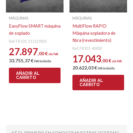
MÁQUINAS
MÁQUINAS
EasyFlow SMART máquina
MultiFlow RAPID
de soplado
Máquina sopladora de
fibra (revestimiento)
Ref: FR101-211129001
27.897
Ref: FR101-40002
,00
€
sin IVA
17.043
33.755
,37
€
,00
€
IVA incluido
sin IVA
20.622
,03
€
IVA incluido
AÑADIR AL
CARRITO
AÑADIR AL
CARRITO