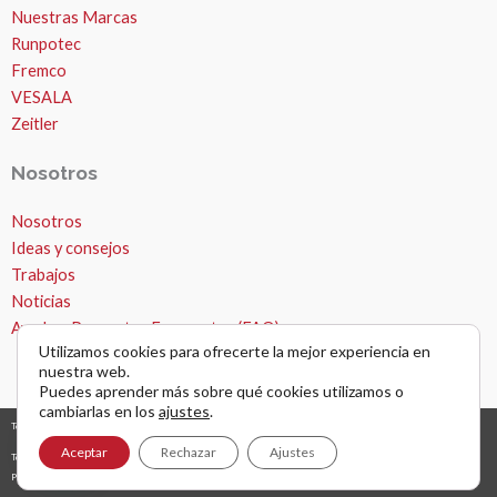
Nuestras Marcas
Runpotec
Fremco
VESALA
Zeitler
Nosotros
Nosotros
MICROZANJAS
Ideas y consejos
Trabajos
Noticias
Ayuda – Preguntas Frecuentes (FAQ)
Utilizamos cookies para ofrecerte la mejor experiencia en
nuestra web.
Puedes aprender más sobre qué cookies utilizamos o
cambiarlas en los
ajustes
.
Todos los derechos © 2026 Microzanjas, canalizaciones y apertura de zanjas. |
diseño y desarrollo web
grafreak
Abrir chat
Aceptar
Rechazar
Ajustes
Términos y condiciones de uso
Política de privacidad
AVISO LEGAL Y NAVEGACIÓN POR WEB
Política de cookies