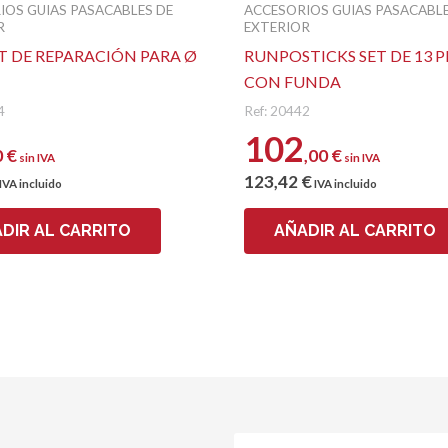
IOS GUIAS PASACABLES DE
ACCESORIOS GUIAS PASACABLE
R
EXTERIOR
IT DE REPARACIÓN PARA Ø
RUNPOSTICKS SET DE 13 P
CON FUNDA
4
Ref: 20442
102
0
€
,00
€
sin IVA
sin IVA
123
,42
€
IVA incluido
IVA incluido
DIR AL CARRITO
AÑADIR AL CARRITO