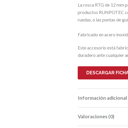
La rosca RTG de 12 mm per
productos RUNPOTEC con l
ruedas, o las puntas de guí
Fabricado en acero inoxi
Este accesorio está fabri
duradero ante cualquier am
DESCARGAR FICHA
Información adicional
Valoraciones (0)
Peso
0,