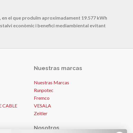
cte, en el que produïm aproximadament
19.577
kWh
stalvi econòmic i benefici mediambiental evitant
Nuestras marcas
Nuestras Marcas
Runpotec
Fremco
E CABLE
VESALA
Zeitler
Nosotros