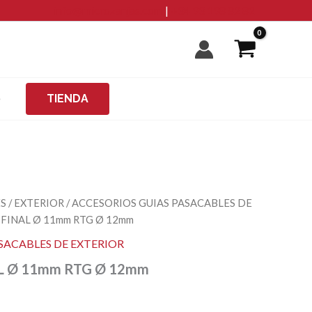
RTG
info@microzanjas.com
|
+34 93 198 82 82
Ø
12mm
cantidad
O
TIENDA
ES
/
EXTERIOR
/
ACCESORIOS GUIAS PASACABLES DE
 FINAL Ø 11mm RTG Ø 12mm
SACABLES DE EXTERIOR
L Ø 11mm RTG Ø 12mm