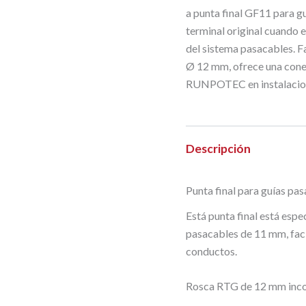
a punta final GF11 para gu
terminal original cuando 
del sistema pasacables. 
Ø 12 mm, ofrece una conex
RUNPOTEC en instalacion
Descripción
Punta final para guías pa
Está punta final está espe
pasacables de 11 mm, faci
conductos.
Rosca RTG de 12 mm inc