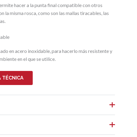
mite hacer a la punta final compatible con otros
a misma rosca, como son las mallas tiracables, las
as.
dable
cado en acero inoxidable, para hacerlo más resistente y
biente en el que se utilice.
 TÉCNICA
06 kg