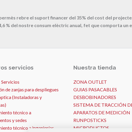
 permès rebre el suport financer del 35% del cost del proje
4,6
% del nostre consum elèctric anual, fet que comporta un e
os servicios
Nuestra tienda
 Servicios
ZONA OUTLET
ón de zanjas para despliegues
GUIAS PASACABLES
óptica (Instaladoras y
DESBOBINADORES
as)
SISTEMA DE TRACCIÓN D
iento técnico a
APARATOS DE MEDICIÓN
entos y sedes
RUNPOSTICKS
ento técnico a ingenierías
MICRODUCTOS