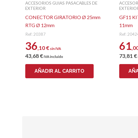
ACCESORIOS GUIAS PASACABLES DE
ACCESOR
EXTERIOR
EXTERIO
CONECTOR GIRATORIO Ø 25mm
GF11 K
RTG Ø 12mm
11mm
Ref: 20387
Ref: 2042
36
61
,10
€
,0
sin IVA
43
,68
€
73
,81
€
IVA incluido
AÑADIR AL CARRITO
AÑA