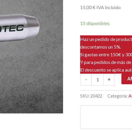
15
,00
€
IVA incluido
15 disponibles
Haz un pedido de produc
descontamos un 5%.
Si gastas entre 150€ y 3
Y para pedidos de más de
El descuento se aplica au
GF11
A
-
+
PUNTA
FINAL
Ø
SKU:
20422
Categoría:
A
11mm
RTG
Ø
12mm
cantidad