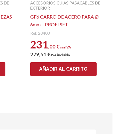
S DE
ACCESORIOS GUIAS PASACABLES DE
EXTERIOR
IEZAS
GF6 CARRO DE ACERO PARA Ø
6mm – PROFI SET
Ref: 20403
231
,00
€
sin IVA
279
,51
€
IVA incluido
AÑADIR AL CARRITO