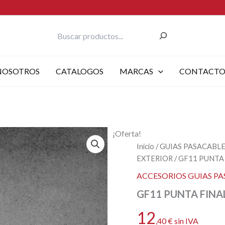
Buscar
NOSOTROS
CATALOGOS
MARCAS
CONTACT
¡Oferta!
Inicio
/
GUIAS PASACABL
EXTERIOR
/ GF11 PUNTA
ACCESORIOS GUIAS PA
GF11 PUNTA FINA
12
,40
€
sin IVA