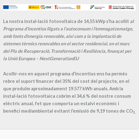
La nostra instal·lació fotovoltaica de 14,55 kWp s’ha acollit
al
Programa d’incentius lligats a l’autoconsum i l’emmagatzematge,
amb fonts d’energia renovable, així com a la implantació de
sistemes tèrmics renovables en el sector residencial, en el marc
del Pla de Recuperació, Transformació i Resiliència, finançat per
la Unió Europea – NextGenerationEU
Acollir-nos en aquest programa d’incentius ens ha permès
rebre el suport financer del 35% del cost del projecte, en el
que produïm aproximadament
19.577
kWh anuals. Amb la
instal·lació fotovoltaica cobrim el
34,6
% del nostre consum
elèctric anual, fet que comporta un estalvi econòmic i
benefici mediambiental evitant l’emissió de
9,19
tones de CO
2.