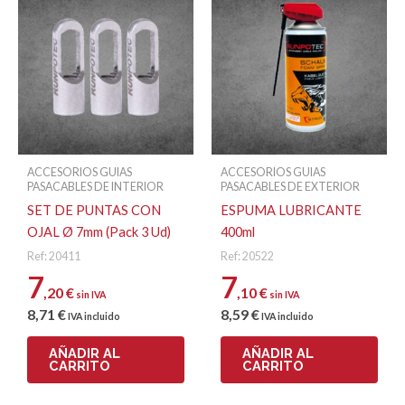
ACCESORIOS GUIAS
ACCESORIOS GUIAS
PASACABLES DE INTERIOR
PASACABLES DE EXTERIOR
SET DE PUNTAS CON
ESPUMA LUBRICANTE
OJAL Ø 7mm (Pack 3 Ud)
400ml
Ref: 20411
Ref: 20522
7
7
,20
€
,10
€
sin IVA
sin IVA
8
,71
€
8
,59
€
IVA incluido
IVA incluido
AÑADIR AL
AÑADIR AL
CARRITO
CARRITO