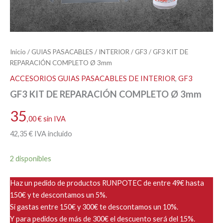
Inicio
/
GUIAS PASACABLES
/
INTERIOR
/
GF3
/ GF3 KIT DE
REPARACIÓN COMPLETO Ø 3mm
ACCESORIOS GUIAS PASACABLES DE INTERIOR
,
GF3
GF3 KIT DE REPARACIÓN COMPLETO Ø 3mm
35
,00
€
sin IVA
42
,35
€
IVA incluido
2 disponibles
Haz un pedido de productos RUNPOTEC de entre 49€ hasta
150€ y te descontamos un 5%.
Si gastas entre 150€ y 300€ te descontamos un 10%.
Y para pedidos de más de 300€ el descuento será del 15%.