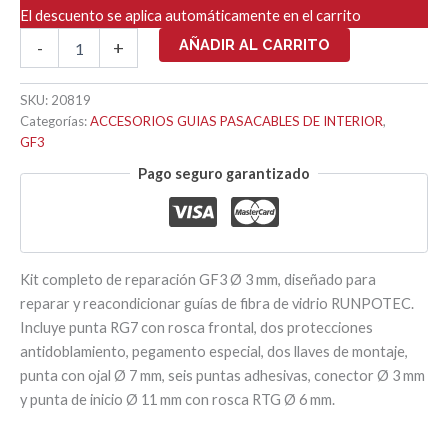
El descuento se aplica automáticamente en el carrito
GF3
AÑADIR AL CARRITO
-
+
KIT
DE
REPARACIÓN
SKU:
20819
COMPLETO
Categorías:
ACCESORIOS GUIAS PASACABLES DE INTERIOR
,
Ø
GF3
3mm
Pago seguro garantizado
cantidad
Kit completo de reparación GF3 Ø 3 mm, diseñado para
reparar y reacondicionar guías de fibra de vidrio RUNPOTEC.
Incluye punta RG7 con rosca frontal, dos protecciones
antidoblamiento, pegamento especial, dos llaves de montaje,
punta con ojal Ø 7 mm, seis puntas adhesivas, conector Ø 3 mm
y punta de inicio Ø 11 mm con rosca RTG Ø 6 mm.