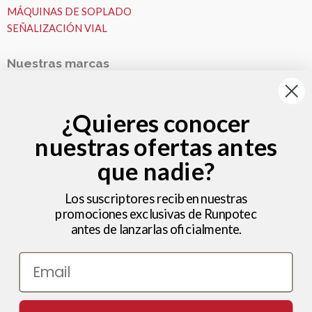
MÁQUINAS DE SOPLADO
SEÑALIZACIÓN VIAL
Nuestras marcas
Nuestras Marcas
Runpotec
¿Quieres conocer
Fremco
nuestras ofertas antes
VESALA
Zeitler
que nadie?
Nosotros
MICROZANJAS
Los suscriptores reciben nuestras
promociones exclusivas de Runpotec
Nosotros
antes de lanzarlas oficialmente.
Ideas y consejos
Hola , bienvenido a Microzanjas
Trabajos
Email
Noticias
Ayuda – Preguntas Frecuentes (FAQ)
¿Podemos ayudarte?
Utilizamos cookies para ofrecerte la mejor experiencia en