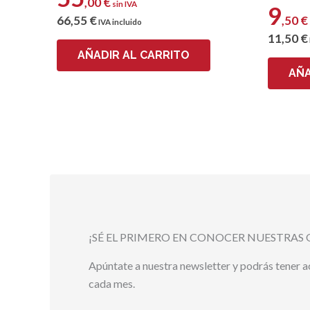
,00
€
sin IVA
9
66
,55
€
,50
€
IVA incluido
11
,50
€
AÑADIR AL CARRITO
AÑA
¡SÉ EL PRIMERO EN CONOCER NUESTRAS 
Apúntate a nuestra newsletter y podrás tener 
cada mes.