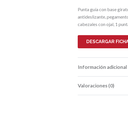
Punta guía con base girat
antideslizante, pegamento 
cabezales con ojal, 1 punt
DESCARGAR FICHA
Información adicional
Valoraciones (0)
Peso
Dimensiones
No hay valoraciones aún.
Largo
Sé el primero 
Ancho