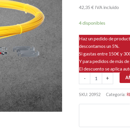
42
,35
€
IVA incluido
4 disponibles
Haz un pedido de produc
descontamos un 5%.
Si gastas entre 150€ y 3
Y para pedidos de más de
El descuento se aplica au
GF3
A
-
+
SLIM
RECAMBIO
20
SKU:
20952
Categoría:
R
M
cantidad