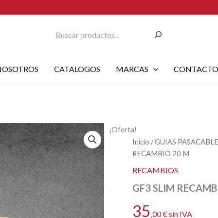
Buscar
NOSOTROS
CATALOGOS
MARCAS
CONTACT
¡Oferta!
Inicio
/
GUIAS PASACABL
RECAMBIO 20 M
RECAMBIOS
GF3 SLIM RECAMB
35
,00
€
sin IVA