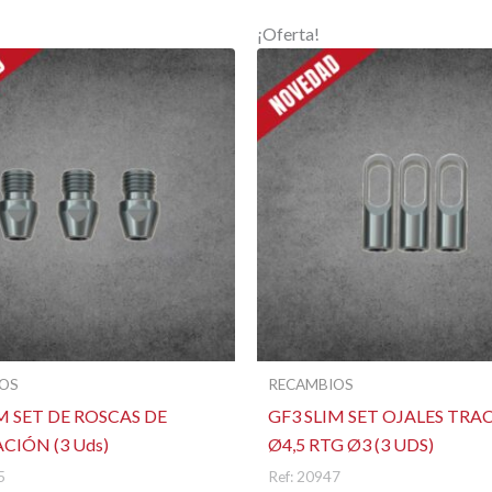
M”
¡Oferta!
Alto
Tu dirección de corre
obligatorios están m
RefCliente
Tu puntuación
*
Tu valoración
*
Nombre
OS
RECAMBIOS
M SET DE ROSCAS DE
GF3 SLIM SET OJALES TRA
CIÓN (3 Uds)
Ø4,5 RTG Ø3 (3 UDS)
5
Ref: 20947