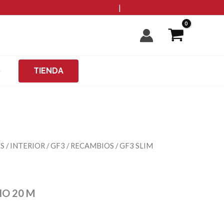
info@microzanjas.com
cantidad
|
+34 93 198 82 82
O
TIENDA
ES
/
INTERIOR
/
GF3
/
RECAMBIOS
/ GF3 SLIM
IO 20 M