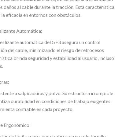
s daños al cable durante la tracción. Esta característica
 la eficacia en entornos con obstáculos.
lizante Automática:
eslizante automática del GF3 asegura un control
ción del cable, minimizando el riesgo de retrocesos
ística brinda seguridad y estabilidad al usuario, incluso
s.
bras:
istente a salpicaduras y polvo. Su estructura irrompible
ntiza durabilidad en condiciones de trabajo exigentes,
mienta confiable en cada proyecto.
te Ergonómico:
ior de fácil acceso, que se abre con un solo tornillo,