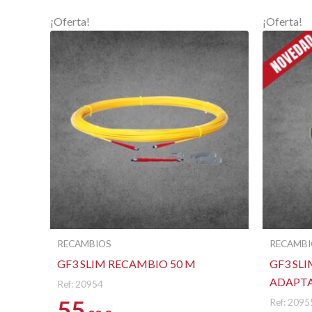
¡Oferta!
¡Oferta!
RECAMBIOS
RECAMBI
GF3 SLIM RECAMBIO 50 M
GF3 SLI
ADAPTA
Ref: 20954
55
Ref: 2095