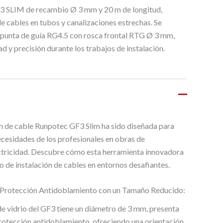
GF3 SLIM de recambio Ø 3 mm y 20 m de longitud,
de cables en tubos y canalizaciones estrechas. Se
 punta de guía RG4.5 con rosca frontal RTG Ø 3 mm,
ad y precisión durante los trabajos de instalación.
n de cable Runpotec GF3 Slim ha sido diseñada para
ecesidades de los profesionales en obras de
ctricidad. Descubre cómo esta herramienta innovadora
so de instalación de cables en entornos desafiantes.
y Protección Antidoblamiento con un Tamaño Reducido:
 de vidrio del GF3 tiene un diámetro de 3 mm, presenta
protección antidoblamiento, ofreciendo una orientación