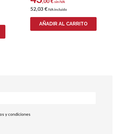
,00
€
sin IVA
52
,03
€
IVA incluido
AÑADIR AL CARRITO
nos y condiciones