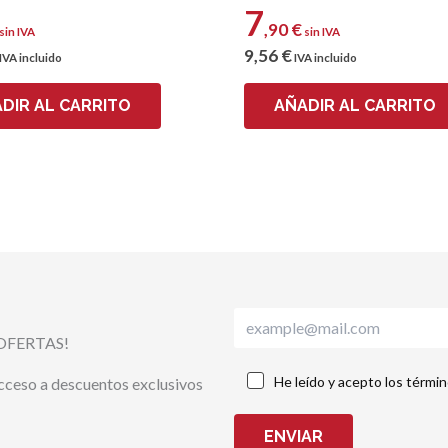
7
,90
€
sin IVA
sin IVA
9
,56
€
IVA incluido
IVA incluido
DIR AL CARRITO
AÑADIR AL CARRITO
OFERTAS!
He leído y acepto los térmi
acceso a descuentos exclusivos
ENVIAR