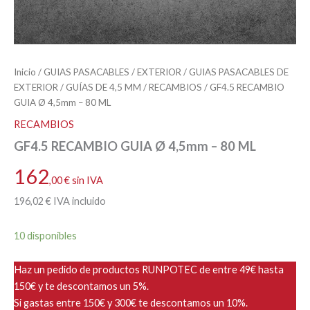
Inicio
/
GUIAS PASACABLES
/
EXTERIOR
/
GUIAS PASACABLES DE
EXTERIOR
/
GUÍAS DE 4,5 MM
/
RECAMBIOS
/ GF4.5 RECAMBIO
GUIA Ø 4,5mm – 80 ML
RECAMBIOS
GF4.5 RECAMBIO GUIA Ø 4,5mm – 80 ML
162
,00
€
sin IVA
196
,02
€
IVA incluido
10 disponibles
Haz un pedido de productos RUNPOTEC de entre 49€ hasta
150€ y te descontamos un 5%.
Si gastas entre 150€ y 300€ te descontamos un 10%.