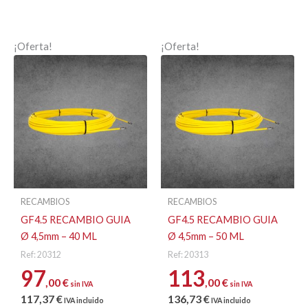
¡Oferta!
¡Oferta!
RECAMBIOS
RECAMBIOS
GF4.5 RECAMBIO GUIA
GF4.5 RECAMBIO GUIA
Ø 4,5mm – 40 ML
Ø 4,5mm – 50 ML
Ref: 20312
Ref: 20313
97
113
,00
€
,00
€
sin IVA
sin IVA
117
,37
€
136
,73
€
IVA incluido
IVA incluido