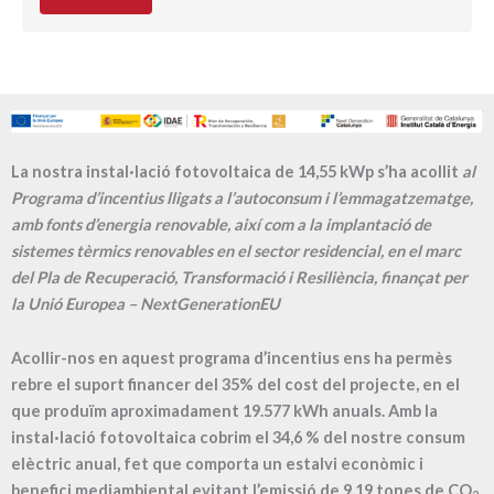
La nostra instal·lació fotovoltaica de 14,55 kWp s’ha acollit
al
Programa d’incentius lligats a l’autoconsum i l’emmagatzematge,
amb fonts d’energia renovable, així com a la implantació de
sistemes tèrmics renovables en el sector residencial, en el marc
del Pla de Recuperació, Transformació i Resiliència, finançat per
la Unió Europea – NextGenerationEU
Acollir-nos en aquest programa d’incentius ens ha permès
rebre el suport financer del 35% del cost del projecte, en el
que produïm aproximadament
19.577
kWh anuals. Amb la
instal·lació fotovoltaica cobrim el
34,6
% del nostre consum
elèctric anual, fet que comporta un estalvi econòmic i
benefici mediambiental evitant l’emissió de
9,19
tones de CO