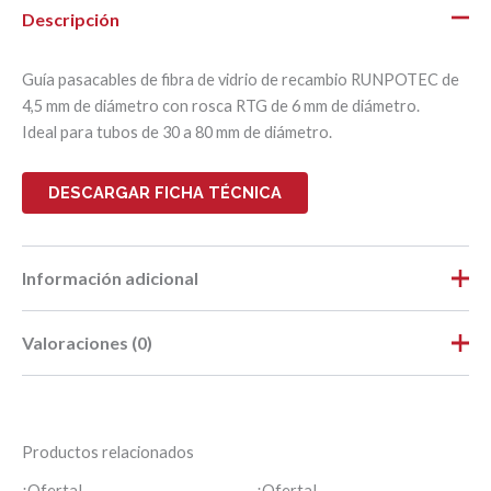
Descripción
Guía pasacables de fibra de vidrio de recambio RUNPOTEC de
4,5 mm de diámetro con rosca RTG de 6 mm de diámetro.
Ideal para tubos de 30 a 80 mm de diámetro.
DESCARGAR FICHA TÉCNICA
Información adicional
Valoraciones (0)
Peso
1,9 kg
Dimensiones
60 × 45 × 8 cm
No hay valoraciones aún.
Largo
0,60
Productos relacionados
Ancho
0,45
Sé el primero en valorar “GF4.5
¡Oferta!
¡Oferta!