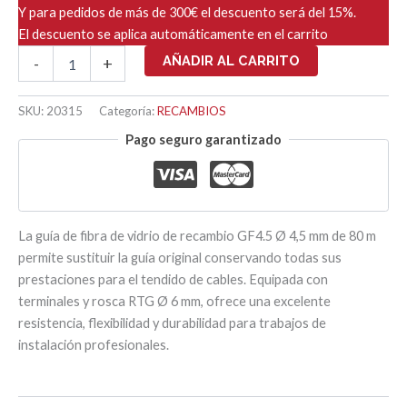
Y para pedidos de más de 300€ el descuento será del 15%.
El descuento se aplica automáticamente en el carrito
GF4.5
AÑADIR AL CARRITO
-
+
RECAMBIO
GUIA
Ø
SKU:
20315
Categoría:
RECAMBIOS
4,5mm
Pago seguro garantizado
-
80
ML
cantidad
La guía de fibra de vidrio de recambio GF4.5 Ø 4,5 mm de 80 m
permite sustituir la guía original conservando todas sus
prestaciones para el tendido de cables. Equipada con
terminales y rosca RTG Ø 6 mm, ofrece una excelente
resistencia, flexibilidad y durabilidad para trabajos de
instalación profesionales.