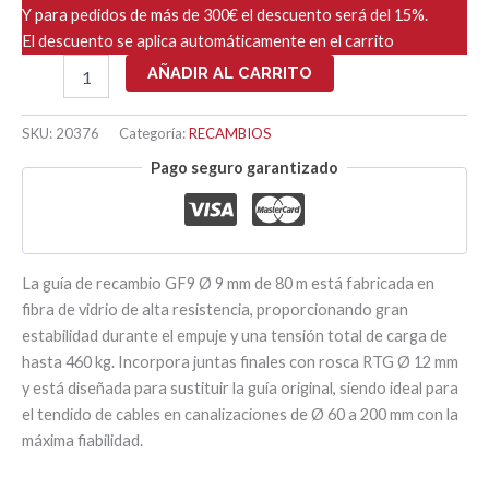
Y para pedidos de más de 300€ el descuento será del 15%.
El descuento se aplica automáticamente en el carrito
GF9
AÑADIR AL CARRITO
RECAMBIO
GUIA
Ø
SKU:
20376
Categoría:
RECAMBIOS
9mm
Pago seguro garantizado
-
80ML
cantidad
La guía de recambio GF9 Ø 9 mm de 80 m está fabricada en
fibra de vidrio de alta resistencia, proporcionando gran
estabilidad durante el empuje y una tensión total de carga de
hasta 460 kg. Incorpora juntas finales con rosca RTG Ø 12 mm
y está diseñada para sustituir la guía original, siendo ideal para
el tendido de cables en canalizaciones de Ø 60 a 200 mm con la
máxima fiabilidad.