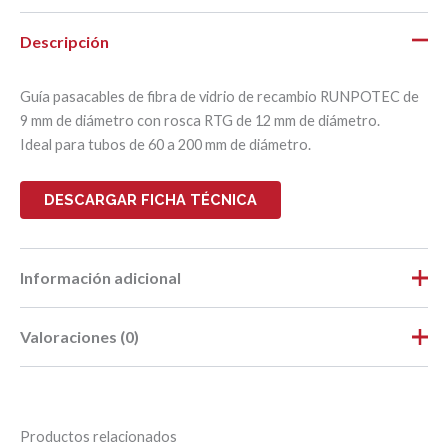
Descripción
Guía pasacables de fibra de vidrio de recambio RUNPOTEC de
9 mm de diámetro con rosca RTG de 12 mm de diámetro.
Ideal para tubos de 60 a 200 mm de diámetro.
DESCARGAR FICHA TÉCNICA
Información adicional
Valoraciones (0)
Peso
9,11 kg
Dimensiones
74 × 12,5 × 75 cm
No hay valoraciones aún.
Largo
0,74
Productos relacionados