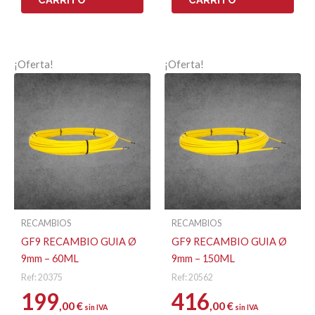
¡Oferta!
¡Oferta!
RECAMBIOS
RECAMBIOS
GF9 RECAMBIO GUIA Ø
GF9 RECAMBIO GUIA Ø
9mm – 60ML
9mm – 150ML
Ref: 20375
Ref: 20562
199
416
,00
€
,00
€
sin IVA
sin IVA