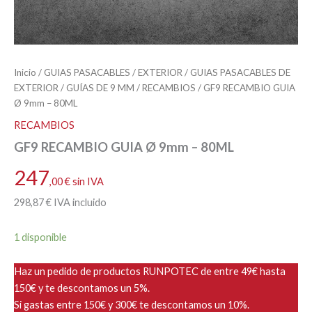
Inicio
/
GUIAS PASACABLES
/
EXTERIOR
/
GUIAS PASACABLES DE
EXTERIOR
/
GUÍAS DE 9 MM
/
RECAMBIOS
/ GF9 RECAMBIO GUIA
Ø 9mm – 80ML
RECAMBIOS
GF9 RECAMBIO GUIA Ø 9mm – 80ML
247
,00
€
sin IVA
298
,87
€
IVA incluido
1 disponible
Haz un pedido de productos RUNPOTEC de entre 49€ hasta
150€ y te descontamos un 5%.
Si gastas entre 150€ y 300€ te descontamos un 10%.