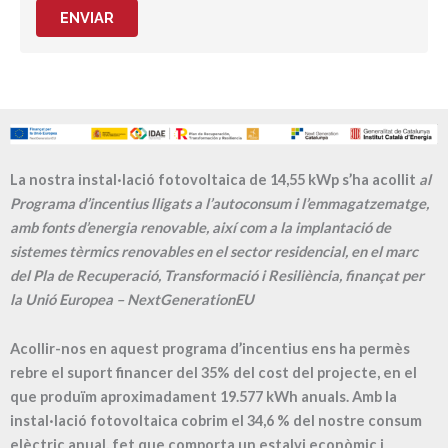
ENVIAR
La nostra instal·lació fotovoltaica de 14,55 kWp s’ha acollit
al
Programa d’incentius lligats a l’autoconsum i l’emmagatzematge,
amb fonts d’energia renovable, així com a la implantació de
sistemes tèrmics renovables en el sector residencial, en el marc
del Pla de Recuperació, Transformació i Resiliència, finançat per
la Unió Europea – NextGenerationEU
Acollir-nos en aquest programa d’incentius ens ha permès
rebre el suport financer del 35% del cost del projecte, en el
que produïm aproximadament
19.577
kWh anuals. Amb la
instal·lació fotovoltaica cobrim el
34,6
% del nostre consum
elèctric anual, fet que comporta un estalvi econòmic i