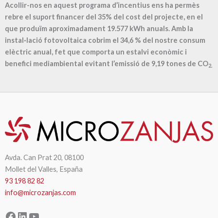
Acollir-nos en aquest programa d’incentius ens ha permès
rebre el suport financer del 35% del cost del projecte, en el
que produïm aproximadament
19.577
kWh anuals. Amb la
instal·lació fotovoltaica cobrim el
34,6
% del nostre consum
elèctric anual, fet que comporta un estalvi econòmic i
benefici mediambiental evitant l’emissió de
9,19
tones de CO
2.
Avda. Can Prat 20, 08100
Mollet del Valles, España
93 198 82 82
info@microzanjas.com
Facebook
LinkedIn
YouTube