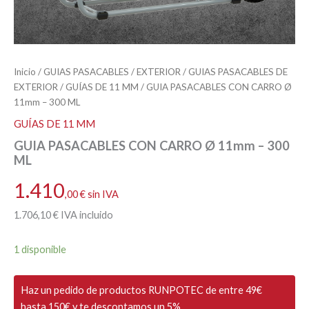
Inicio
/
GUIAS PASACABLES
/
EXTERIOR
/
GUIAS PASACABLES DE
EXTERIOR
/
GUÍAS DE 11 MM
/ GUIA PASACABLES CON CARRO Ø
11mm – 300 ML
GUÍAS DE 11 MM
GUIA PASACABLES CON CARRO Ø 11mm – 300
ML
1.410
,00
€
sin IVA
1.706
,10
€
IVA incluido
1 disponible
Haz un pedido de productos RUNPOTEC de entre 49€
hasta 150€ y te descontamos un 5%.