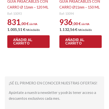
GUIA PASACABLES CON
GUIA PASACABLES CON
CARRO Ø 11mm – 120 ML
CARRO Ø11mm – 150 ML
Ref: 10093
Ref: 10094
831
936
,00
€
,00
€
sin IVA
sin IVA
1.005
,51
€
1.132
,56
€
IVA incluido
IVA incluido
AÑADIR AL
AÑADIR AL
CARRITO
CARRITO
¡SÉ EL PRIMERO EN CONOCER NUESTRAS OFERTAS!
Apúntate a nuestra newsletter y podrás tener acceso a
descuentos exclusivos cada mes.