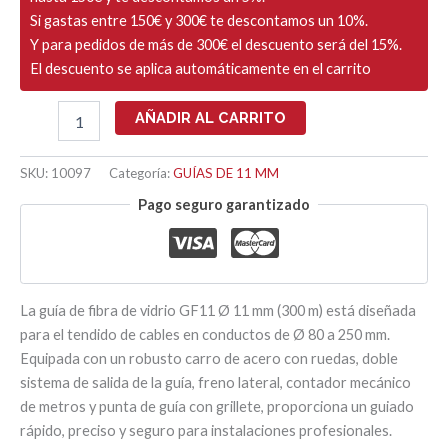
Si gastas entre 150€ y 300€ te descontamos un 10%.
Y para pedidos de más de 300€ el descuento será del 15%.
El descuento se aplica automáticamente en el carrito
GUIA
AÑADIR AL CARRITO
PASACABLES
CON
CARRO
SKU:
10097
Categoría:
GUÍAS DE 11 MM
Ø
Pago seguro garantizado
11mm
-
300
ML
cantidad
La guía de fibra de vidrio GF11 Ø 11 mm (300 m) está diseñada
para el tendido de cables en conductos de Ø 80 a 250 mm.
Equipada con un robusto carro de acero con ruedas, doble
sistema de salida de la guía, freno lateral, contador mecánico
de metros y punta de guía con grillete, proporciona un guiado
rápido, preciso y seguro para instalaciones profesionales.