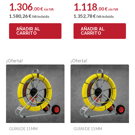
1.306
1.118
,00
€
,00
€
sin IVA
sin IVA
1.580
,26
€
1.352
,78
€
IVA incluido
IVA incluido
Correo electrónico
AÑADIR AL
AÑADIR AL
CARRITO
CARRITO
¡Oferta!
¡Oferta!
GUÍAS DE 11 MM
GUÍAS DE 11 MM