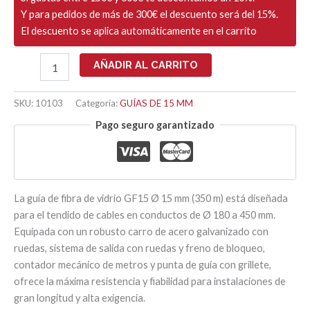
Y para pedidos de más de 300€ el descuento será del 15%.
El descuento se aplica automáticamente en el carrito
GUIA
AÑADIR AL CARRITO
PASACABLES
CON
CARRO
SKU:
10103
Categoría:
GUÍAS DE 15 MM
Ø
Pago seguro garantizado
15mm
-
350
ML
cantidad
La guía de fibra de vidrio GF15 Ø 15 mm (350 m) está diseñada
para el tendido de cables en conductos de Ø 180 a 450 mm.
Equipada con un robusto carro de acero galvanizado con
ruedas, sistema de salida con ruedas y freno de bloqueo,
contador mecánico de metros y punta de guía con grillete,
ofrece la máxima resistencia y fiabilidad para instalaciones de
gran longitud y alta exigencia.