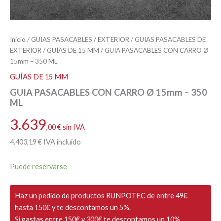
Inicio
/
GUIAS PASACABLES
/
EXTERIOR
/
GUIAS PASACABLES DE
EXTERIOR
/
GUÍAS DE 15 MM
/ GUIA PASACABLES CON CARRO Ø
15mm – 350 ML
GUÍAS DE 15 MM
GUIA PASACABLES CON CARRO Ø 15mm – 350
ML
3.639
,00
€
sin IVA
4.403
,19
€
IVA incluido
Puede reservarse
Haz un pedido de productos RUNPOTEC de entre 49€
hasta 150€ y te descontamos un 5%.
Si gastas entre 150€ y 300€ te descontamos un 10%.