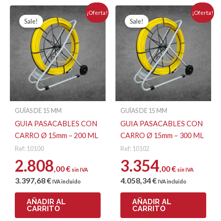
¡Oferta!
¡Oferta!
Sale!
Sale!
GUÍAS DE 15 MM
GUÍAS DE 15 MM
GUIA PASACABLES CON
GUIA PASACABLES CON
CARRO Ø 15mm – 200 ML
CARRO Ø 15mm – 300 ML
Ref: 10100
Ref: 10102
2.808
3.354
,00
€
,00
€
sin IVA
sin IVA
3.397
,68
€
4.058
,34
€
IVA incluido
IVA incluido
AÑADIR AL
AÑADIR AL
CARRITO
CARRITO