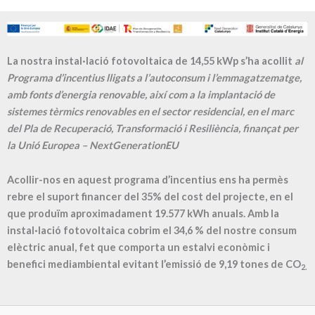
La nostra instal·lació fotovoltaica de 14,55 kWp s’ha acollit
al
Programa d’incentius lligats a l’autoconsum i l’emmagatzematge,
amb fonts d’energia renovable, així com a la implantació de
sistemes tèrmics renovables en el sector residencial, en el marc
del Pla de Recuperació, Transformació i Resiliència, finançat per
la Unió Europea – NextGenerationEU
Acollir-nos en aquest programa d’incentius ens ha permès
rebre el suport financer del 35% del cost del projecte, en el
que produïm aproximadament
19.577
kWh anuals. Amb la
instal·lació fotovoltaica cobrim el
34,6
% del nostre consum
elèctric anual, fet que comporta un estalvi econòmic i
benefici mediambiental evitant l’emissió de
9,19
tones de CO
2.