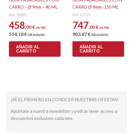
CARRO – Ø 9mm – 40 ML
CARRO Ø 9mm -150 ML
Ref: 10081
Ref: 10110
458
747
,00
€
,00
€
sin IVA
sin IVA
554
,18
€
903
,87
€
IVA incluido
IVA incluido
AÑADIR AL
AÑADIR AL
CARRITO
CARRITO
¡SÉ EL PRIMERO EN CONOCER NUESTRAS OFERTAS!
Apúntate a nuestra newsletter y podrás tener acceso a
descuentos exclusivos cada mes.