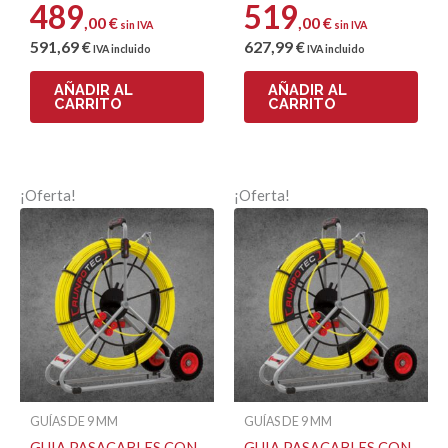
489
519
,00
€
,00
€
sin IVA
sin IVA
591
,69
€
627
,99
€
IVA incluido
IVA incluido
Correo electrónico
AÑADIR AL
AÑADIR AL
CARRITO
CARRITO
¡Oferta!
¡Oferta!
GUÍAS DE 9 MM
GUÍAS DE 9 MM
GUIA PASACABLES CON
GUIA PASACABLES CON