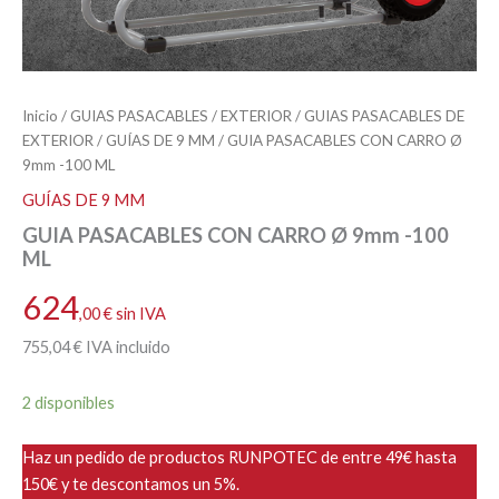
Inicio
/
GUIAS PASACABLES
/
EXTERIOR
/
GUIAS PASACABLES DE
EXTERIOR
/
GUÍAS DE 9 MM
/ GUIA PASACABLES CON CARRO Ø
9mm -100 ML
GUÍAS DE 9 MM
GUIA PASACABLES CON CARRO Ø 9mm -100
ML
624
,00
€
sin IVA
755
,04
€
IVA incluido
2 disponibles
Haz un pedido de productos RUNPOTEC de entre 49€ hasta
150€ y te descontamos un 5%.