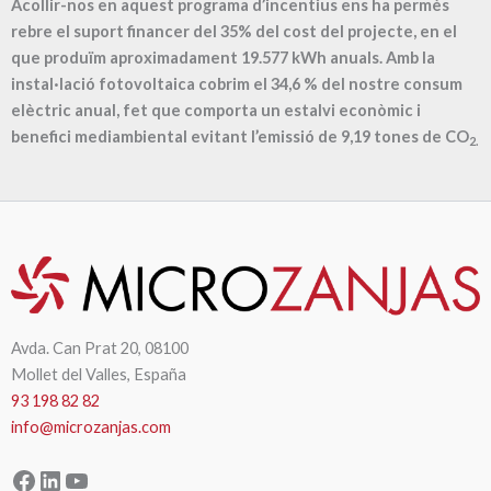
Acollir-nos en aquest programa d’incentius ens ha permès
rebre el suport financer del 35% del cost del projecte, en el
que produïm aproximadament
19.577
kWh anuals. Amb la
instal·lació fotovoltaica cobrim el
34,6
% del nostre consum
elèctric anual, fet que comporta un estalvi econòmic i
benefici mediambiental evitant l’emissió de
9,19
tones de CO
2.
Avda. Can Prat 20, 08100
Mollet del Valles, España
93 198 82 82
info@microzanjas.com
Facebook
LinkedIn
YouTube