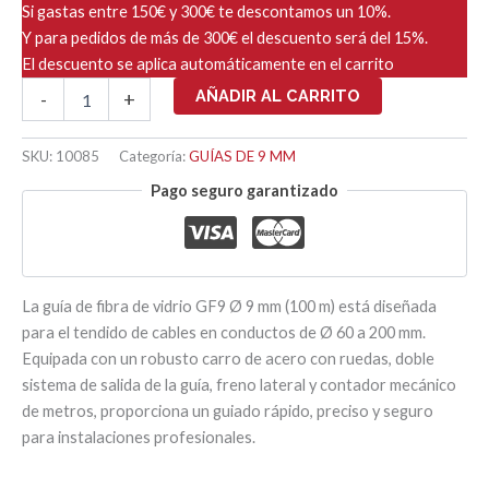
Si gastas entre 150€ y 300€ te descontamos un 10%.
Y para pedidos de más de 300€ el descuento será del 15%.
El descuento se aplica automáticamente en el carrito
GUIA
AÑADIR AL CARRITO
-
+
PASACABLES
CON
CARRO
SKU:
10085
Categoría:
GUÍAS DE 9 MM
Ø
Pago seguro garantizado
9mm
-100
ML
cantidad
La guía de fibra de vidrio GF9 Ø 9 mm (100 m) está diseñada
para el tendido de cables en conductos de Ø 60 a 200 mm.
Equipada con un robusto carro de acero con ruedas, doble
sistema de salida de la guía, freno lateral y contador mecánico
de metros, proporciona un guiado rápido, preciso y seguro
para instalaciones profesionales.