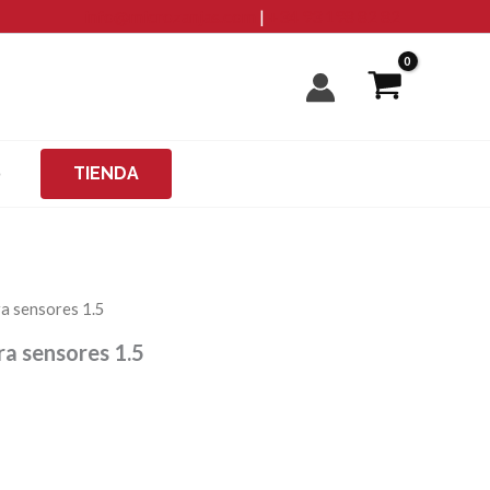
info@microzanjas.com
|
+34 93 198 82 82
O
TIENDA
ra sensores 1.5
ra sensores 1.5