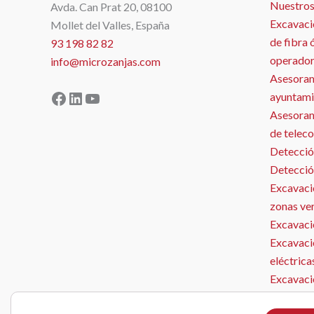
Nuestros
Avda. Can Prat 20, 08100
Excavaci
Mollet del Valles, España
de fibra 
93 198 82 82
operador
info@microzanjas.com
Asesoram
Facebook
LinkedIn
YouTube
ayuntami
Asesorami
de telec
Detecció
Detecció
Excavació
zonas ve
Excavació
Excavaci
eléctrica
Excavaci
Microzan