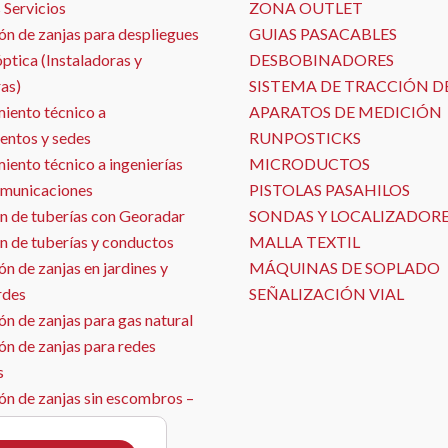
 Servicios
ZONA OUTLET
ón de zanjas para despliegues
GUIAS PASACABLES
óptica (Instaladoras y
DESBOBINADORES
as)
SISTEMA DE TRACCIÓN D
iento técnico a
APARATOS DE MEDICIÓN
entos y sedes
RUNPOSTICKS
ento técnico a ingenierías
MICRODUCTOS
omunicaciones
PISTOLAS PASAHILOS
n de tuberías con Georadar
SONDAS Y LOCALIZADOR
n de tuberías y conductos
MALLA TEXTIL
n de zanjas en jardines y
MÁQUINAS DE SOPLADO
rdes
SEÑALIZACIÓN VIAL
n de zanjas para gas natural
ón de zanjas para redes
s
ón de zanjas sin escombros –
ja con aspirado