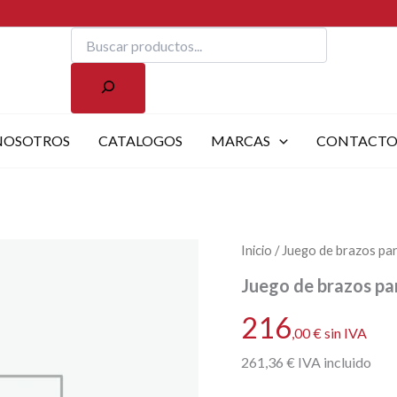
Buscar
NOSOTROS
CATALOGOS
MARCAS
CONTACT
Inicio
/ Juego de brazos pa
Juego de brazos pa
216
,00
€
sin IVA
261
,36
€
IVA incluido