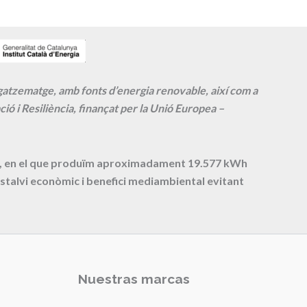
agatzematge, amb fonts d’energia renovable, així com a
ió i Resiliència, finançat per la Unió Europea –
cte, en el que produïm aproximadament
19.577
kWh
stalvi econòmic i benefici mediambiental evitant
Nuestras marcas