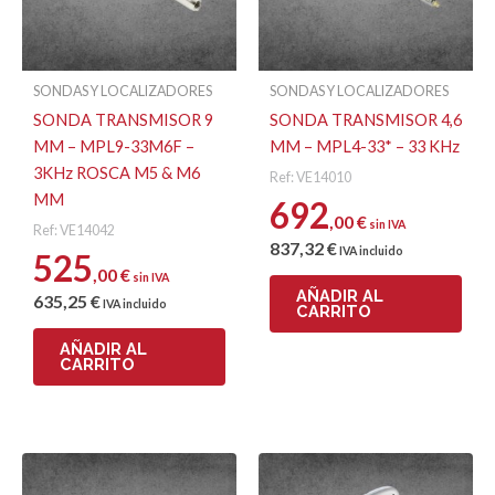
SONDAS Y LOCALIZADORES
SONDAS Y LOCALIZADORES
SONDA TRANSMISOR 9
SONDA TRANSMISOR 4,6
MM – MPL9-33M6F –
MM – MPL4-33* – 33 KHz
3KHz ROSCA M5 & M6
Ref: VE14010
MM
692
,00
€
sin IVA
Ref: VE14042
837
,32
€
IVA incluido
525
,00
€
sin IVA
AÑADIR AL
635
,25
€
IVA incluido
CARRITO
AÑADIR AL
CARRITO