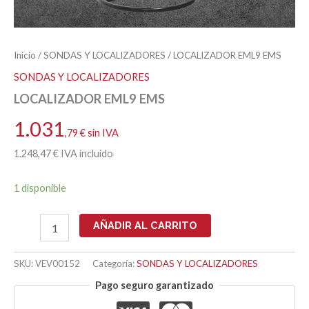
Inicio
/
SONDAS Y LOCALIZADORES
/ LOCALIZADOR EML9 EMS
SONDAS Y LOCALIZADORES
LOCALIZADOR EML9 EMS
1.031
,79
€
sin IVA
1.248
,47
€
IVA incluido
1 disponible
LOCALIZADOR
AÑADIR AL CARRITO
EML9
EMS
cantidad
SKU:
VEV00152
Categoría:
SONDAS Y LOCALIZADORES
Pago seguro garantizado