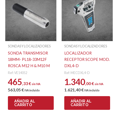
SONDAS Y LOCALIZADORES
SONDAS Y LOCALIZADORES
SONDA TRANSMISOR
LOCALIZADOR
18MM- PL18-33M12F
RECEPTOR SCOPE MOD.
ROSCA M12 H & M10 M
DXL4-D
Ref: VE14052
Ref: MECDXL4-D
465
1.340
,33
€
,00
€
sin IVA
sin IVA
563
,05
€
1.621
,40
€
IVA incluido
IVA incluido
AÑADIR AL
AÑADIR AL
CARRITO
CARRITO