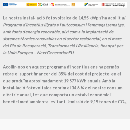
La nostra instal·lació fotovoltaica de 14,55 kWp s’ha acollit
al
Programa d’incentius lligats a l’autoconsum i l’emmagatzematge,
amb fonts d’energia renovable, així com a la implantació de
sistemes tèrmics renovables en el sector residencial, en el marc
del Pla de Recuperació, Transformació i Resiliència, finançat per
la Unió Europea – NextGenerationEU
Acollir-nos en aquest programa d’incentius ens ha permès
rebre el suport financer del 35% del cost del projecte, en el
que produïm aproximadament
19.577
kWh anuals. Amb la
instal·lació fotovoltaica cobrim el
34,6
% del nostre consum
elèctric anual, fet que comporta un estalvi econòmic i
benefici mediambiental evitant l’emissió de
9,19
tones de CO
2.