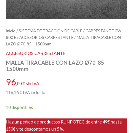
Inicio
/
SISTEMA DE TRACCIÓN DE CABLE
/
CABRESTANTE CW
800 E
/
ACCESORIOS CABRESTANTE
/ MALLA TIRACABLE CON
LAZO Ø70-85 – 1500mm
ACCESORIOS CABRESTANTE
MALLA TIRACABLE CON LAZO Ø70-85 –
1500mm
96
,00
€
sin IVA
116
,16
€
IVA incluido
10 disponibles
Haz un pedido de productos RUNPOTEC de entre 49€ hasta
150€ y te descontamos un 5%.