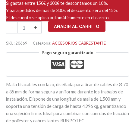
Si gastas entre 150€ y 300€ te descontamos un 10%.
Y para pedidos de más de 300€ el descuento será del 15%.
El descuento se aplica automáticamente en el carrito
MALLA
AÑADIR AL CARRITO
-
+
TIRACABLE
CON
LAZO
SKU:
20669
Categoría:
ACCESORIOS CABRESTANTE
Ø70-
Pago seguro garantizado
85
-
1500mm
cantidad
Malla tiracables con lazo, diseñada para tirar de cables de Ø 70
a 85 mm de forma segura y uniforme durante los trabajos de
instalación. Dispone de una longitud de malla de 1.500 mm y
soporta una tensión de carga de hasta 4.996 kg, garantizando
una sujeción firme. Ideal para combinar con cuerdas de tracción
de poliéster y cabrestantes RUNPOTEC.