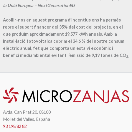
la Unió Europea – NextGenerationEU
Acollir-nos en aquest programa d’incentius ens ha permès
rebre el suport financer del 35% del cost del projecte, en el
que produïm aproximadament
19.577
kWh anuals. Amb la
instal·lació fotovoltaica cobrim el
34,6
% del nostre consum
elèctric anual, fet que comporta un estalvi econòmic i
benefici mediambiental evitant l’emissió de
9,19
tones de CO
2.
Avda. Can Prat 20, 08100
Mollet del Valles, España
93 198 82 82