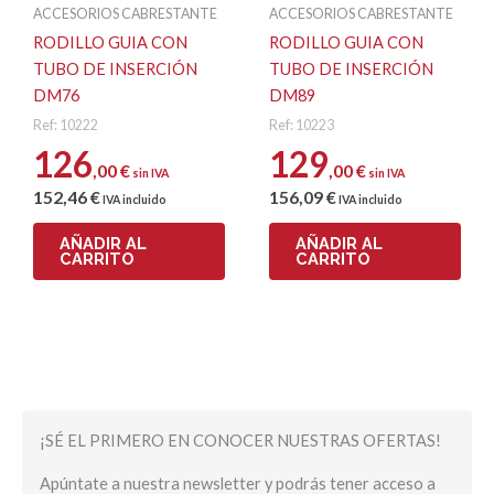
ACCESORIOS CABRESTANTE
ACCESORIOS CABRESTANTE
RODILLO GUIA CON
RODILLO GUIA CON
TUBO DE INSERCIÓN
TUBO DE INSERCIÓN
DM76
DM89
Ref: 10222
Ref: 10223
126
129
,00
€
,00
€
sin IVA
sin IVA
152
,46
€
156
,09
€
IVA incluido
IVA incluido
AÑADIR AL
AÑADIR AL
CARRITO
CARRITO
¡SÉ EL PRIMERO EN CONOCER NUESTRAS OFERTAS!
Apúntate a nuestra newsletter y podrás tener acceso a