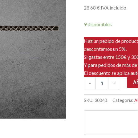
28
,68
€
IVA incluido
9 disponibles
Haz un pedido de produc
descontamos un 5%.
Si gastas entre 150€ y 3
Y para pedidos de más de
El descuento se aplica au
MALLA
A
-
+
TIRACABLES
CON
LAZO
SKU:
30040
Categoría:
A
Ø6-
9mm
-
200mm
cantidad