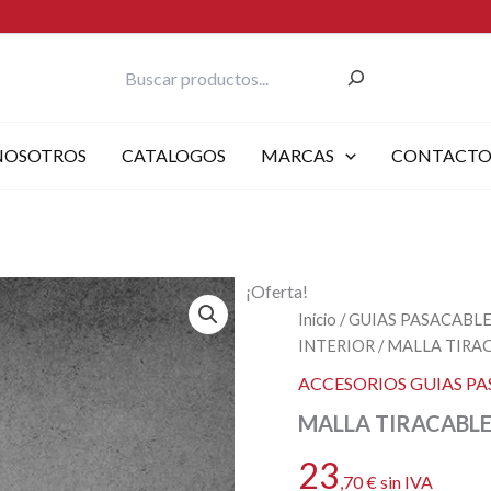
Buscar
NOSOTROS
CATALOGOS
MARCAS
CONTACT
¡Oferta!
Inicio
/
GUIAS PASACABL
INTERIOR
/ MALLA TIRA
ACCESORIOS GUIAS PA
MALLA TIRACABLE
23
,70
€
sin IVA