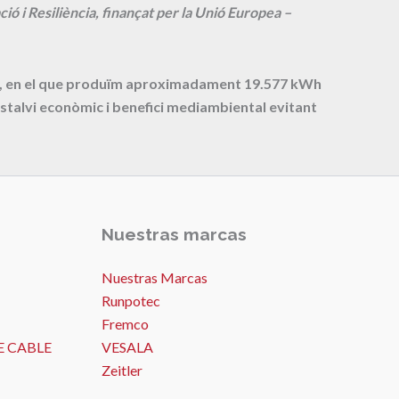
ió i Resiliència, finançat per la Unió Europea –
cte, en el que produïm aproximadament
19.577
kWh
stalvi econòmic i benefici mediambiental evitant
Nuestras marcas
Nuestras Marcas
Runpotec
Fremco
E CABLE
VESALA
Zeitler