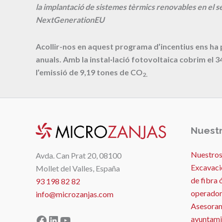
la implantació de sistemes tèrmics renovables en el se
NextGenerationEU
Acollir-nos en aquest programa d’incentius ens ha
anuals. Amb la instal·lació fotovoltaica cobrim el
3
l’emissió de
9,19
tones de CO
2.
Nuestr
Nuestros
Avda. Can Prat 20, 08100
Excavaci
Mollet del Valles, España
de fibra 
93 198 82 82
operador
info@microzanjas.com
Asesoram
Facebook
LinkedIn
YouTube
ayuntami