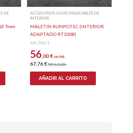
S DE
ACCESORIOS GUIAS PASACABLES DE
INTERIOR
 Ø 7mm
MALETIN RUNPOTEC (INTERIOR
ADAPTADO RT2008)
Ref: 20611
56
,00
€
sin IVA
67
,76
€
IVA incluido
AÑADIR AL CARRITO