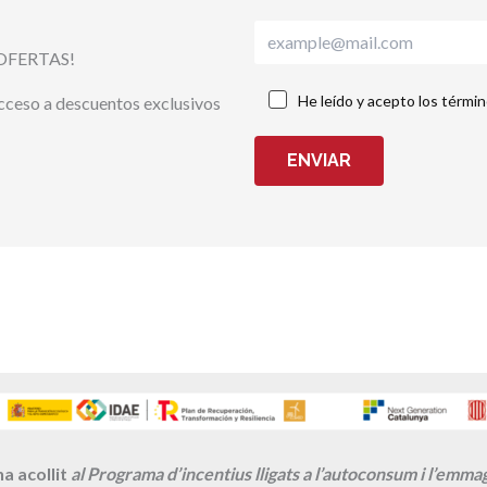
OFERTAS!
He leído y acepto los térmi
acceso a descuentos exclusivos
ENVIAR
a acollit
al Programa d’incentius lligats a l’autoconsum i l’emm