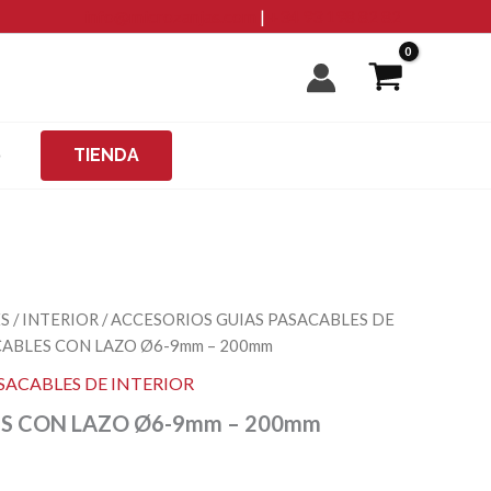
9mm
info@microzanjas.com
|
+34 93 198 82 82
-
200mm
cantidad
O
TIENDA
ES
/
INTERIOR
/
ACCESORIOS GUIAS PASACABLES DE
CABLES CON LAZO Ø6-9mm – 200mm
SACABLES DE INTERIOR
S CON LAZO Ø6-9mm – 200mm