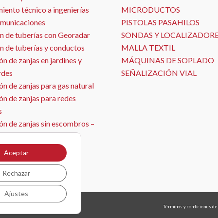
ento técnico a ingenierías
MICRODUCTOS
omunicaciones
PISTOLAS PASAHILOS
n de tuberías con Georadar
SONDAS Y LOCALIZADOR
n de tuberías y conductos
MALLA TEXTIL
n de zanjas en jardines y
MÁQUINAS DE SOPLADO
rdes
SEÑALIZACIÓN VIAL
n de zanjas para gas natural
ón de zanjas para redes
s
ón de zanjas sin escombros –
ja con aspirado
ón de sensores
Aceptar
il
Rechazar
Ajustes
arrollo web
grafreak
Términos y condiciones de