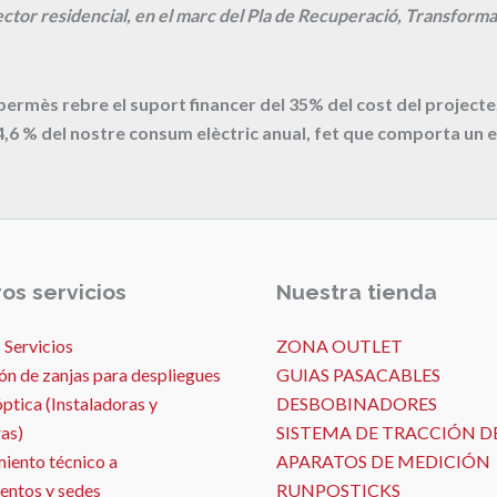
ctor residencial, en el marc del Pla de Recuperació, Transformac
 permès rebre el suport financer del 35% del cost del proje
4,6
% del nostre consum elèctric anual, fet que comporta un e
os servicios
Nuestra tienda
 Servicios
ZONA OUTLET
ón de zanjas para despliegues
GUIAS PASACABLES
óptica (Instaladoras y
DESBOBINADORES
as)
SISTEMA DE TRACCIÓN D
iento técnico a
APARATOS DE MEDICIÓN
entos y sedes
RUNPOSTICKS