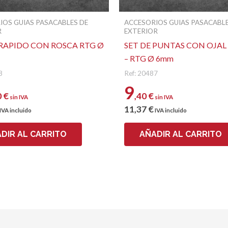
IOS GUIAS PASACABLES DE
ACCESORIOS GUIAS PASACABLE
R
EXTERIOR
 RAPIDO CON ROSCA RTG Ø
SET DE PUNTAS CON OJAL
– RTG Ø 6mm
8
Ref: 20487
9
0
€
,40
€
sin IVA
sin IVA
11
,37
€
IVA incluido
IVA incluido
DIR AL CARRITO
AÑADIR AL CARRITO