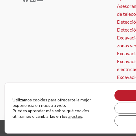
Asesorami
de telec
Detecció
Detecció
Excavació
zonas ve
Excavació
Excavaci
eléctrica
Excavaci
Microzan
Instalaci
Utilizamos cookies para ofrecerte la mejor
Obra Civ
experiencia en nuestra web.
Puedes aprender más sobre qué cookies
utilizamos o cambiarlas en los
ajustes
.
Todos los derechos © 2026 Microzanjas, canalizaciones y apertura de zanjas. |
diseño y des