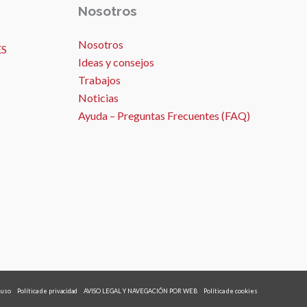
Nosotros
Nosotros
ES
Ideas y consejos
Trabajos
Noticias
Ayuda – Preguntas Frecuentes (FAQ)
 uso
Política de privacidad
AVISO LEGAL Y NAVEGACIÓN POR WEB
Política de cookies