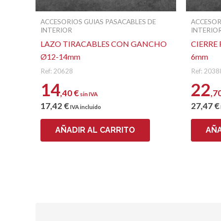
ACCESORIOS GUIAS PASACABLES DE
ACCESOR
INTERIOR
INTERIO
LAZO TIRACABLES CON GANCHO
CIERRE
Ø12-14mm
6mm
Ref: 20628
Ref: 2038
14
22
,40
€
,7
sin IVA
17
,42
€
27
,47
€
IVA incluido
AÑADIR AL CARRITO
AÑA