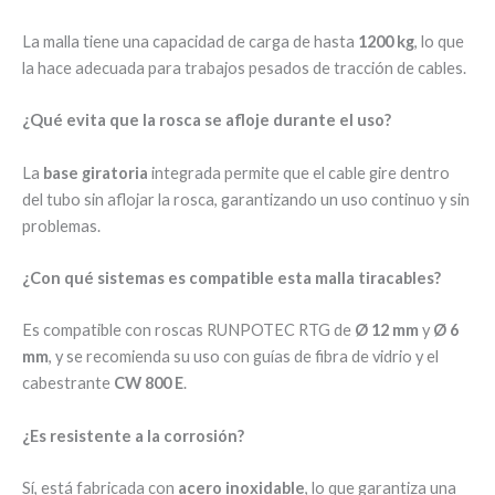
La malla tiene una capacidad de carga de hasta
1200 kg
, lo que
la hace adecuada para trabajos pesados de tracción de cables.
¿Qué evita que la rosca se afloje durante el uso?
La
base giratoria
integrada permite que el cable gire dentro
del tubo sin aflojar la rosca, garantizando un uso continuo y sin
problemas.
¿Con qué sistemas es compatible esta malla tiracables?
Es compatible con roscas RUNPOTEC RTG de
Ø 12 mm
y
Ø 6
mm
, y se recomienda su uso con guías de fibra de vidrio y el
cabestrante
CW 800 E
.
¿Es resistente a la corrosión?
Sí, está fabricada con
acero inoxidable
, lo que garantiza una