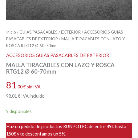
Inicio
/
GUIAS PASACABLES
/
EXTERIOR
/
ACCESORIOS GUIAS
PASACABLES DE EXTERIOR
/ MALLA TIRACABLES CON LAZO Y
ROSCA RTG12 Ø 60-70mm
ACCESORIOS GUIAS PASACABLES DE EXTERIOR
MALLA TIRACABLES CON LAZO Y ROSCA
RTG12 Ø 60-70mm
81
,00
€
sin IVA
98
,01
€
IVA incluido
9 disponibles
Haz un pedido de productos RUNPOTEC de entre 49€ hasta
150€ y te descontamos un 5%.