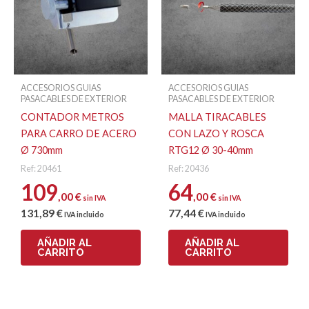
ACCESORIOS GUIAS
ACCESORIOS GUIAS
PASACABLES DE EXTERIOR
PASACABLES DE EXTERIOR
CONTADOR METROS
MALLA TIRACABLES
PARA CARRO DE ACERO
CON LAZO Y ROSCA
Ø 730mm
RTG12 Ø 30-40mm
Ref: 20461
Ref: 20436
109
64
,00
€
,00
€
sin IVA
sin IVA
131
,89
€
77
,44
€
IVA incluido
IVA incluido
AÑADIR AL
AÑADIR AL
CARRITO
CARRITO