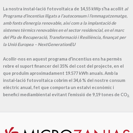
La nostra instal·lació fotovoltaica de 14,55 kWp s’ha acollit
al
Programa d’incentius lligats a l’autoconsum i l’emmagatzematge,
amb fonts d’energia renovable, així com a la implantació de
sistemes tèrmics renovables en el sector residencial, en el marc
del Pla de Recuperació, Transformació i Resiliència, finançat per
la Unió Europea – NextGenerationEU
Acollir-nos en aquest programa d’incentius ens ha permès
rebre el suport financer del 35% del cost del projecte, en el
que produïm aproximadament
19.577
kWh anuals. Amb la
instal·lació fotovoltaica cobrim el
34,6
% del nostre consum
elèctric anual, fet que comporta un estalvi econòmic i
benefici mediambiental evitant l’emissió de
9,19
tones de CO
2.