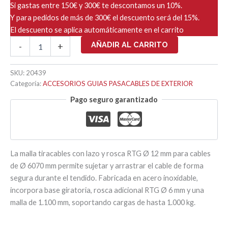
Si gastas entre 150€ y 300€ te descontamos un 10%.
Y para pedidos de más de 300€ el descuento será del 15%.
El descuento se aplica automáticamente en el carrito
MALLA
AÑADIR AL CARRITO
-
+
TIRACABLES
CON
LAZO
SKU:
20439
Y
Categoría:
ACCESORIOS GUIAS PASACABLES DE EXTERIOR
ROSCA
Pago seguro garantizado
RTG12
Ø
60-
70mm
cantidad
La malla tiracables con lazo y rosca RTG Ø 12 mm para cables
de Ø 6070 mm permite sujetar y arrastrar el cable de forma
segura durante el tendido. Fabricada en acero inoxidable,
incorpora base giratoria, rosca adicional RTG Ø 6 mm y una
malla de 1.100 mm, soportando cargas de hasta 1.000 kg.