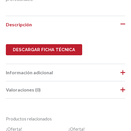
Descripción
DESCARGAR FICHA TÉCNICA
Información adicional
Valoraciones (0)
Peso
0,018 kg
Dimensiones
20 × 15 × 0,7 cm
No hay valoraciones aún.
Largo
0,20
Productos relacionados
Ancho
0,15
Sé el primero en valorar “MALLA
¡Oferta!
¡Oferta!