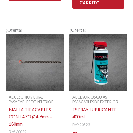
CARRITO
¡Oferta!
¡Oferta!
ACCESORIOS GUIAS
ACCESORIOS GUIAS
PASACABLES DE INTERIOR
PASACABLES DE EXTERIOR
MALLA TIRACABLES
ESPRAY LUBRICANTE
CON LAZO Ø4-6mm –
400 ml
180mm
Ref: 20523
Ref: 30039