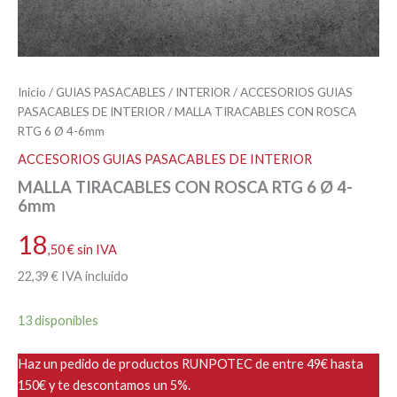
Inicio
/
GUIAS PASACABLES
/
INTERIOR
/
ACCESORIOS GUIAS
PASACABLES DE INTERIOR
/ MALLA TIRACABLES CON ROSCA
RTG 6 Ø 4-6mm
ACCESORIOS GUIAS PASACABLES DE INTERIOR
MALLA TIRACABLES CON ROSCA RTG 6 Ø 4-
6mm
18
,50
€
sin IVA
22
,39
€
IVA incluido
13 disponibles
Haz un pedido de productos RUNPOTEC de entre 49€ hasta
150€ y te descontamos un 5%.