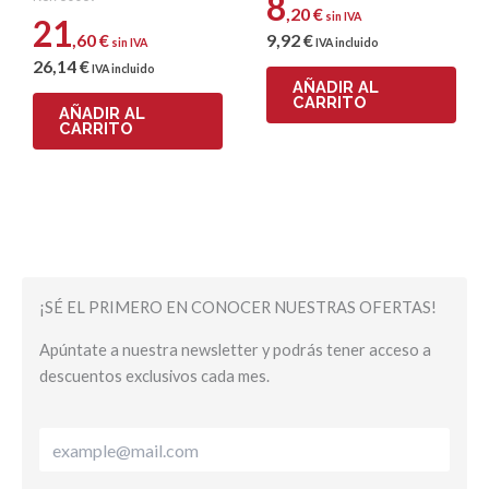
8
,20
€
sin IVA
21
,60
€
9
,92
€
sin IVA
IVA incluido
26
,14
€
IVA incluido
AÑADIR AL
CARRITO
AÑADIR AL
CARRITO
¡SÉ EL PRIMERO EN CONOCER NUESTRAS OFERTAS!
Apúntate a nuestra newsletter y podrás tener acceso a
descuentos exclusivos cada mes.