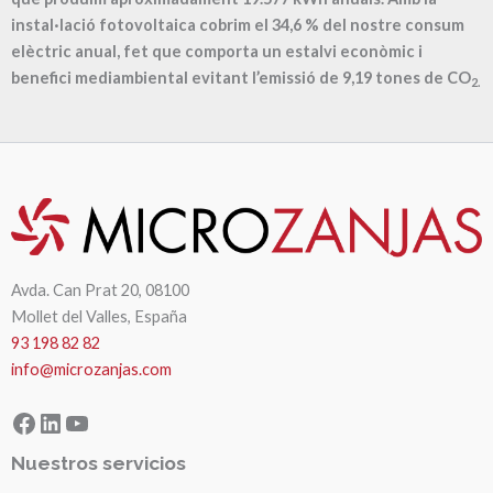
instal·lació fotovoltaica cobrim el
34,6
% del nostre consum
elèctric anual, fet que comporta un estalvi econòmic i
benefici mediambiental evitant l’emissió de
9,19
tones de CO
2.
Avda. Can Prat 20, 08100
Mollet del Valles, España
93 198 82 82
info@microzanjas.com
Facebook
LinkedIn
YouTube
Nuestros servicios