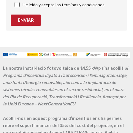
He leído y acepto los términos y condiciones
ENVIAR
La nostra instal·lació fotovoltaica de 14,55 kWp s’ha acollit
al
Programa d’incentius lligats a l’autoconsum i l’emmagatzematge,
amb fonts d’energia renovable, així com a la implantació de
sistemes tèrmics renovables en el sector residencial, en el marc
del Pla de Recuperació, Transformació i Resiliència, finançat per
la Unió Europea – NextGenerationEU
Acollir-nos en aquest programa d’incentius ens ha permès
rebre el suport financer del 35% del cost del projecte, en el
que produïm aproximadament
19.577
kWh anuals. Amb la