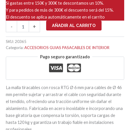
Si gastas entre 150€ y 300€ te descontamos un 10%.
Y para pedidos de más de 300€ el descuento será del 15%.
El descuento se aplica automáticamente en el carrito
MALLA
AÑADIR AL CARRITO
-
+
TIRACABLES
CON
ROSCA
SKU:
20365
RTG
Categoría:
ACCESORIOS GUIAS PASACABLES DE INTERIOR
6
Pago seguro garantizado
Ø
4-
6mm
cantidad
La malla tiracables con rosca RTG Ø 6 mm para cables de Ø 46
mm permite sujetar y arrastrar el cable con seguridad durante
el tendido, ofreciendo una tracción uniforme sin dañar el
aislamiento. Fabricada en acero inoxidable e incorporando una
base giratoria que compensa la torsión, soporta cargas de
hasta 120 kg y garantiza un trabajo fiable en instalaciones
profesionales.