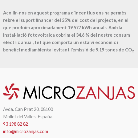
Acollir-nos en aquest programa d’incentius ens ha permès
rebre el suport financer del 35% del cost del projecte, en el
que produïm aproximadament
19.577
kWh anuals. Amb la
instal·lació fotovoltaica cobrim el
34,6
% del nostre consum
elèctric anual, fet que comporta un estalvi econòmic i
benefici mediambiental evitant l’emissió de
9,19
tones de CO
2.
Avda. Can Prat 20, 08100
Mollet del Valles, España
93 198 82 82
info@microzanjas.com