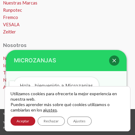
Nuestras Marcas
Runpotec
Fremco
VESALA
Zeitler
Nosotros
MICROZANJAS
Nosotros
Ideas y consejos
Hola , bienvenido a Microzanjas
Trabajos
Noticias
Ayuda – Preguntas Frecuentes (FAQ)
Utilizamos cookies para ofrecerte la mejor experiencia en
nuestra web.
Puedes aprender más sobre qué cookies utilizamos o
cambiarlas en los
ajustes
.
Todos los derechos © 2026 Microzanjas, canalizaciones y apertura de zanjas. |
diseño y desarrollo web
grafreak
Abrir chat
Aceptar
Rechazar
Ajustes
Términos y condiciones de uso
Política de privacidad
AVISO LEGAL Y NAVEGACIÓN POR WEB
Política de cookies