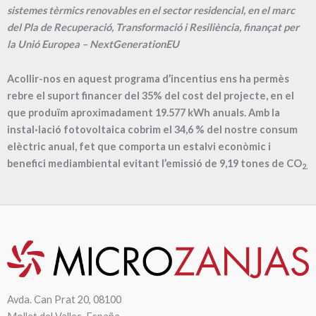
sistemes tèrmics renovables en el sector residencial, en el marc
del Pla de Recuperació, Transformació i Resiliència, finançat per
la Unió Europea – NextGenerationEU
Acollir-nos en aquest programa d’incentius ens ha permès
rebre el suport financer del 35% del cost del projecte, en el
que produïm aproximadament
19.577
kWh anuals. Amb la
instal·lació fotovoltaica cobrim el
34,6
% del nostre consum
elèctric anual, fet que comporta un estalvi econòmic i
benefici mediambiental evitant l’emissió de
9,19
tones de CO
2.
Avda. Can Prat 20, 08100