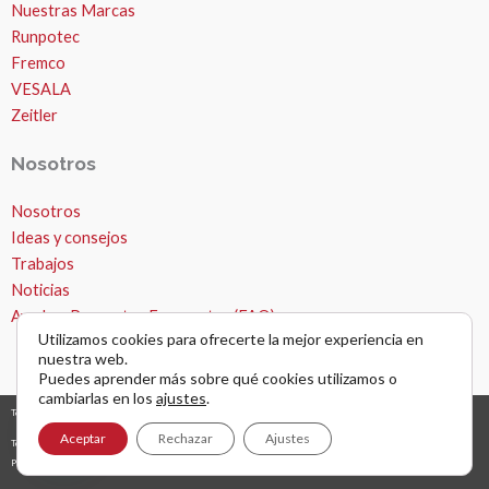
Nuestras Marcas
Runpotec
Fremco
VESALA
Zeitler
Nosotros
Nosotros
Ideas y consejos
Trabajos
Noticias
Ayuda – Preguntas Frecuentes (FAQ)
Utilizamos cookies para ofrecerte la mejor experiencia en
nuestra web.
Puedes aprender más sobre qué cookies utilizamos o
cambiarlas en los
ajustes
.
Todos los derechos © 2026 Microzanjas, canalizaciones y apertura de zanjas. |
diseño y desarrollo web
grafreak
Aceptar
Rechazar
Ajustes
Términos y condiciones de uso
Política de privacidad
AVISO LEGAL Y NAVEGACIÓN POR WEB
Política de cookies