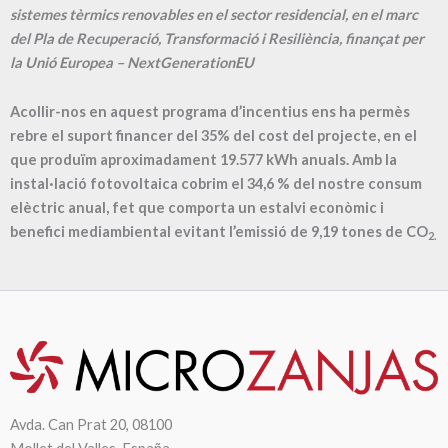
sistemes tèrmics renovables en el sector residencial, en el marc
del Pla de Recuperació, Transformació i Resiliència, finançat per
la Unió Europea – NextGenerationEU
Acollir-nos en aquest programa d’incentius ens ha permès
rebre el suport financer del 35% del cost del projecte, en el
que produïm aproximadament
19.577
kWh anuals. Amb la
instal·lació fotovoltaica cobrim el
34,6
% del nostre consum
elèctric anual, fet que comporta un estalvi econòmic i
benefici mediambiental evitant l’emissió de
9,19
tones de CO
2.
Avda. Can Prat 20, 08100