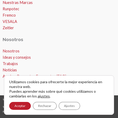
Nuestras Marcas
Runpotec
Fremco
VESALA
Zeitler
Nosotros
Nosotros
Ideas y consejos
Trabajos
Noticias
Ayuda – Preguntas Frecuentes (FAQ)
Utilizamos cookies para ofrecerte la mejor experiencia en
nuestra web.
Puedes aprender más sobre qué cookies utilizamos o
cambiarlas en los
ajustes
.
Todos los derechos © 2026 Microzanjas, canalizaciones y apertura de zanjas. |
diseño y desarrollo web
grafreak
Aceptar
Rechazar
Ajustes
Términos y condiciones de uso
Política de privacidad
AVISO LEGAL Y NAVEGACIÓN POR WEB
Política de cookies