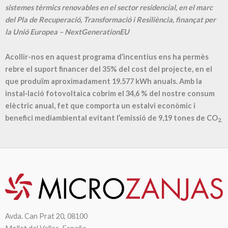
sistemes tèrmics renovables en el sector residencial, en el marc
del Pla de Recuperació, Transformació i Resiliència, finançat per
la Unió Europea – NextGenerationEU
Acollir-nos en aquest programa d’incentius ens ha permès
rebre el suport financer del 35% del cost del projecte, en el
que produïm aproximadament
19.577
kWh anuals. Amb la
instal·lació fotovoltaica cobrim el
34,6
% del nostre consum
elèctric anual, fet que comporta un estalvi econòmic i
benefici mediambiental evitant l’emissió de
9,19
tones de CO
2.
Avda. Can Prat 20, 08100