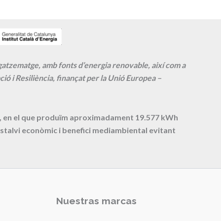
agatzematge, amb fonts d’energia renovable, així com a
ió i Resiliència, finançat per la Unió Europea –
cte, en el que produïm aproximadament
19.577
kWh
stalvi econòmic i benefici mediambiental evitant
Nuestras marcas