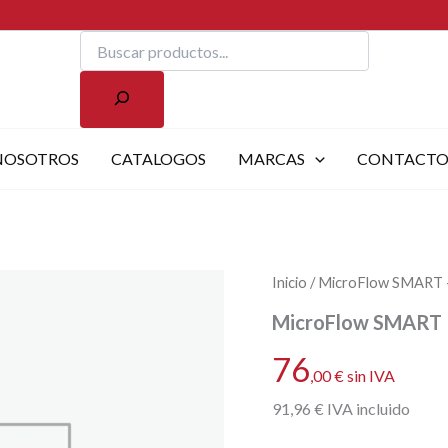
Buscar
NOSOTROS
CATALOGOS
MARCAS
CONTACT
Inicio
/ MicroFlow SMART – 
MicroFlow SMART – 
76
,00
€
sin IVA
91
,96
€
IVA incluido