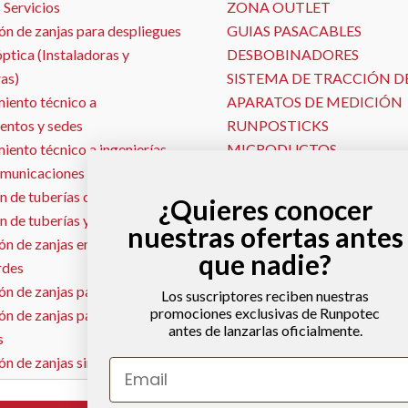
 Servicios
ZONA OUTLET
ón de zanjas para despliegues
GUIAS PASACABLES
óptica (Instaladoras y
DESBOBINADORES
as)
SISTEMA DE TRACCIÓN D
iento técnico a
APARATOS DE MEDICIÓN
entos y sedes
RUNPOSTICKS
ento técnico a ingenierías
MICRODUCTOS
omunicaciones
PISTOLAS PASAHILOS
n de tuberías con Georadar
SONDAS Y LOCALIZADOR
¿Quieres conocer
n de tuberías y conductos
MALLA TEXTIL
nuestras ofertas antes
n de zanjas en jardines y
MÁQUINAS DE SOPLADO
que nadie?
rdes
SEÑALIZACIÓN VIAL
n de zanjas para gas natural
Los suscriptores reciben nuestras
promociones exclusivas de Runpotec
ón de zanjas para redes
antes de lanzarlas oficialmente.
s
ón de zanjas sin escombros –
Email
ja con aspirado