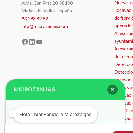
Nuestros
Avda. Can Prat 20, 08100
Excavaci
Mollet del Valles, España
de fibra 
93 198 82 82
operador
info@microzanjas.com
Asesoram
Facebook
LinkedIn
YouTube
ayuntami
Asesorami
de telec
Detecció
Detecció
Excavació
zonas ve
MICROZANJAS
Excavació
Excavaci
eléctrica
Hola , bienvenido a Microzanjas
Excavaci
Microzan