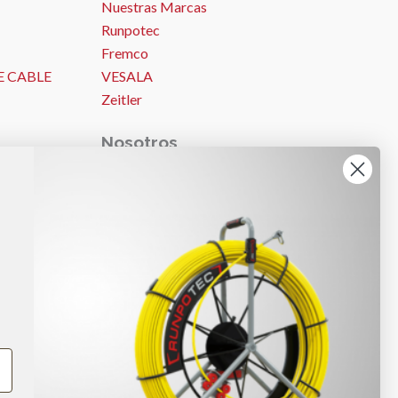
Nuestras Marcas
Runpotec
Fremco
E CABLE
VESALA
Zeitler
Nosotros
Nosotros
ES
Ideas y consejos
Trabajos
Noticias
Ayuda – Preguntas Frecuentes (FAQ)