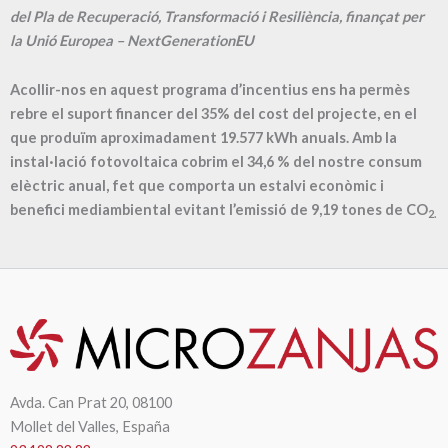
del Pla de Recuperació, Transformació i Resiliència, finançat per
la Unió Europea – NextGenerationEU
Acollir-nos en aquest programa d’incentius ens ha permès
rebre el suport financer del 35% del cost del projecte, en el
que produïm aproximadament
19.577
kWh anuals. Amb la
instal·lació fotovoltaica cobrim el
34,6
% del nostre consum
elèctric anual, fet que comporta un estalvi econòmic i
benefici mediambiental evitant l’emissió de
9,19
tones de CO
2.
Avda. Can Prat 20, 08100
Mollet del Valles, España