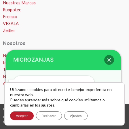
Nuestras Marcas
Runpotec
Fremco
VESALA
Zeitler
Nosotros
Nosotros
MICROZANJAS
Ideas y consejos
Trabajos
Noticias
Hola , bienvenido a Microzanjas
Ayuda – Preguntas Frecuentes (FAQ)
Utilizamos cookies para ofrecerte la mejor experiencia en
nuestra web.
Puedes aprender más sobre qué cookies utilizamos o
cambiarlas en los
ajustes
.
Todos los derechos © 2026 Microzanjas, canalizaciones y apertura de zanjas. |
diseño y desarrollo web
grafreak
Abrir chat
Aceptar
Rechazar
Ajustes
Términos y condiciones de uso
Política de privacidad
AVISO LEGAL Y NAVEGACIÓN POR WEB
Política de cookies