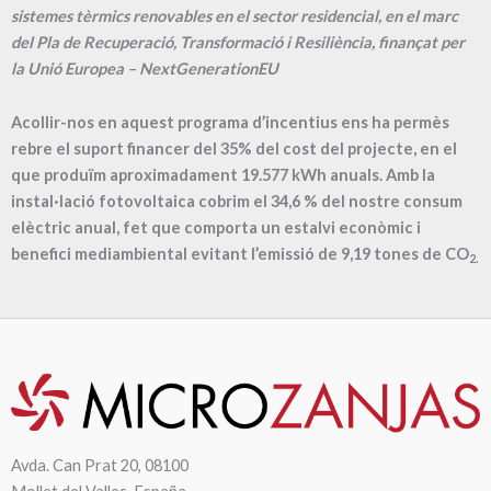
sistemes tèrmics renovables en el sector residencial, en el marc
del Pla de Recuperació, Transformació i Resiliència, finançat per
la Unió Europea – NextGenerationEU
Acollir-nos en aquest programa d’incentius ens ha permès
rebre el suport financer del 35% del cost del projecte, en el
que produïm aproximadament
19.577
kWh anuals. Amb la
instal·lació fotovoltaica cobrim el
34,6
% del nostre consum
elèctric anual, fet que comporta un estalvi econòmic i
benefici mediambiental evitant l’emissió de
9,19
tones de CO
2.
Avda. Can Prat 20, 08100