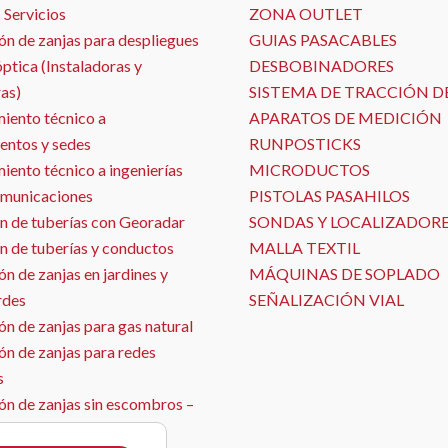
 Servicios
ZONA OUTLET
ón de zanjas para despliegues
GUIAS PASACABLES
óptica (Instaladoras y
DESBOBINADORES
as)
SISTEMA DE TRACCIÓN D
iento técnico a
APARATOS DE MEDICIÓN
entos y sedes
RUNPOSTICKS
ento técnico a ingenierías
MICRODUCTOS
omunicaciones
PISTOLAS PASAHILOS
n de tuberías con Georadar
SONDAS Y LOCALIZADOR
n de tuberías y conductos
MALLA TEXTIL
n de zanjas en jardines y
MÁQUINAS DE SOPLADO
rdes
SEÑALIZACIÓN VIAL
n de zanjas para gas natural
ón de zanjas para redes
s
ón de zanjas sin escombros –
ja con aspirado