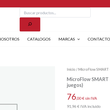
Buscar
NOSOTROS
CATALOGOS
MARCAS
CONTACT
Inicio
/ MicroFlow SMART – 
MicroFlow SMART –
juegos)
76
,00
€
sin IVA
91
,96
€
IVA incluido