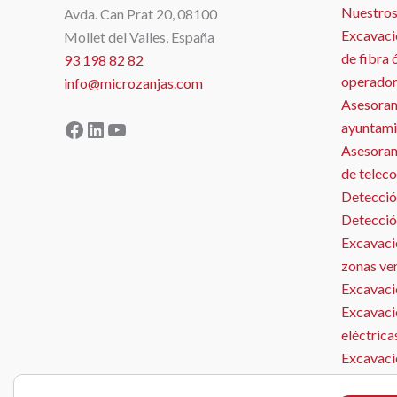
Nuestros
Avda. Can Prat 20, 08100
Excavaci
Mollet del Valles, España
de fibra 
93 198 82 82
operador
info@microzanjas.com
Asesoram
Facebook
LinkedIn
YouTube
ayuntami
Asesorami
de telec
Detecció
Detecció
Excavació
zonas ve
Excavació
Excavaci
eléctrica
Excavaci
Microzan