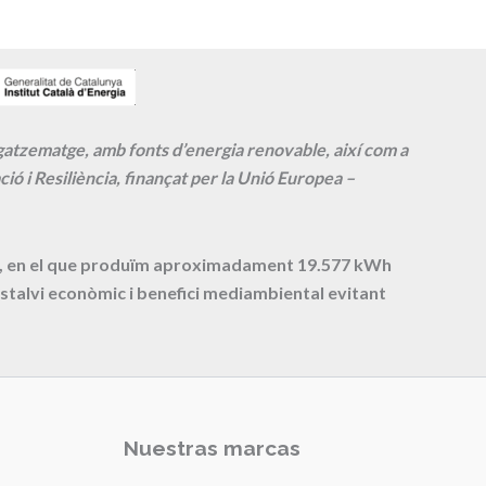
agatzematge, amb fonts d’energia renovable, així com a
ió i Resiliència, finançat per la Unió Europea –
cte, en el que produïm aproximadament
19.577
kWh
stalvi econòmic i benefici mediambiental evitant
Nuestras marcas