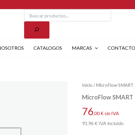
Buscar
NOSOTROS
CATALOGOS
MARCAS
CONTACT
Inicio
/ MicroFlow SMART – 
MicroFlow SMART – 
76
,00
€
sin IVA
91
,96
€
IVA incluido