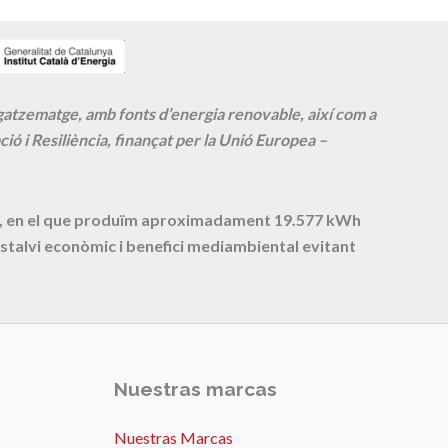
agatzematge, amb fonts d’energia renovable, així com a
ió i Resiliència, finançat per la Unió Europea –
cte, en el que produïm aproximadament
19.577
kWh
stalvi econòmic i benefici mediambiental evitant
Nuestras marcas
Nuestras Marcas