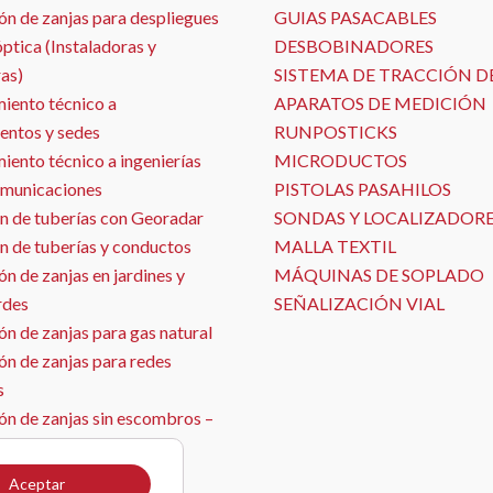
ón de zanjas para despliegues
GUIAS PASACABLES
óptica (Instaladoras y
DESBOBINADORES
as)
SISTEMA DE TRACCIÓN D
iento técnico a
APARATOS DE MEDICIÓN
entos y sedes
RUNPOSTICKS
ento técnico a ingenierías
MICRODUCTOS
omunicaciones
PISTOLAS PASAHILOS
n de tuberías con Georadar
SONDAS Y LOCALIZADOR
n de tuberías y conductos
MALLA TEXTIL
n de zanjas en jardines y
MÁQUINAS DE SOPLADO
rdes
SEÑALIZACIÓN VIAL
n de zanjas para gas natural
ón de zanjas para redes
s
ón de zanjas sin escombros –
ja con aspirado
ón de sensores
Aceptar