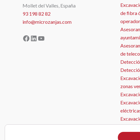
Excavaci
Mollet del Valles, España
de fibra 
93 198 82 82
operador
info@microzanjas.com
Asesoram
Facebook
LinkedIn
YouTube
ayuntami
Asesorami
de telec
Detecció
Detecció
Excavació
zonas ve
Excavació
Excavaci
eléctrica
Excavaci
Microzan
Instalaci