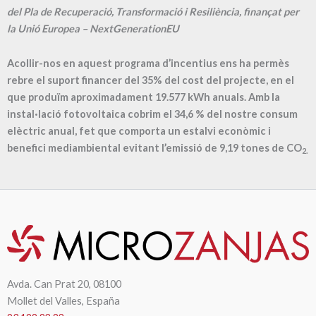
del Pla de Recuperació, Transformació i Resiliència, finançat per
la Unió Europea – NextGenerationEU
Acollir-nos en aquest programa d’incentius ens ha permès
rebre el suport financer del 35% del cost del projecte, en el
que produïm aproximadament
19.577
kWh anuals. Amb la
instal·lació fotovoltaica cobrim el
34,6
% del nostre consum
elèctric anual, fet que comporta un estalvi econòmic i
benefici mediambiental evitant l’emissió de
9,19
tones de CO
2.
Avda. Can Prat 20, 08100
Mollet del Valles, España