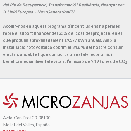
del Pla de Recuperació, Transformació i Resiliència, finançat per
la Unió Europea – NextGenerationEU
Acollir-nos en aquest programa d’incentius ens ha permès
rebre el suport financer del 35% del cost del projecte, en el
que produïm aproximadament
19.577
kWh anuals. Amb la
instal·lació fotovoltaica cobrim el
34,6
% del nostre consum
elèctric anual, fet que comporta un estalvi econòmic i
benefici mediambiental evitant l’emissió de
9,19
tones de CO
2.
Avda. Can Prat 20, 08100
Mollet del Valles, España