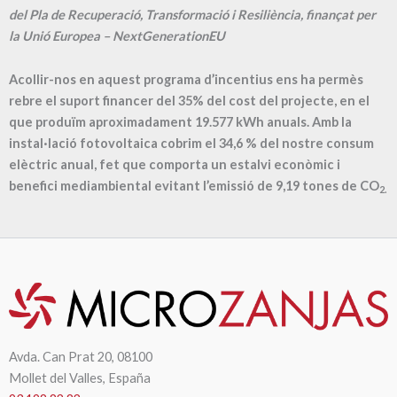
del Pla de Recuperació, Transformació i Resiliència, finançat per
la Unió Europea – NextGenerationEU
Acollir-nos en aquest programa d’incentius ens ha permès
rebre el suport financer del 35% del cost del projecte, en el
que produïm aproximadament
19.577
kWh anuals. Amb la
instal·lació fotovoltaica cobrim el
34,6
% del nostre consum
elèctric anual, fet que comporta un estalvi econòmic i
benefici mediambiental evitant l’emissió de
9,19
tones de CO
2.
Avda. Can Prat 20, 08100
Mollet del Valles, España