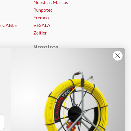
Nuestras Marcas
Runpotec
Fremco
E CABLE
VESALA
Zeitler
Nosotros
Nosotros
ES
Ideas y consejos
Trabajos
Noticias
Ayuda – Preguntas Frecuentes (FAQ)