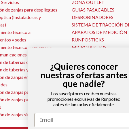
 Servicios
ZONA OUTLET
ón de zanjas para despliegues
GUIAS PASACABLES
óptica (Instaladoras y
DESBOBINADORES
as)
SISTEMA DE TRACCIÓN D
iento técnico a
APARATOS DE MEDICIÓN
entos y sedes
RUNPOSTICKS
ento técnico a ingenierías
MICRODUCTOS
omunicaciones
PISTOLAS PASAHILOS
n de tuberías con Georadar
SONDAS Y LOCALIZADOR
¿Quieres conocer
n de tuberías y conductos
MALLA TEXTIL
nuestras ofertas antes
n de zanjas en jardines y
MÁQUINAS DE SOPLADO
que nadie?
rdes
SEÑALIZACIÓN VIAL
n de zanjas para gas natural
Los suscriptores reciben nuestras
promociones exclusivas de Runpotec
ón de zanjas para redes
antes de lanzarlas oficialmente.
s
ón de zanjas sin escombros –
Email
ja con aspirado