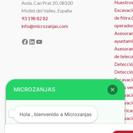
Nuestros
Avda. Can Prat 20, 08100
Excavaci
Mollet del Valles, España
de fibra 
93 198 82 82
operador
info@microzanjas.com
Asesoram
Facebook
LinkedIn
YouTube
ayuntami
Asesorami
de telec
Detecció
Detecció
Excavació
zonas ve
MICROZANJAS
Excavació
Excavaci
eléctrica
Hola , bienvenido a Microzanjas
Excavaci
Microzan