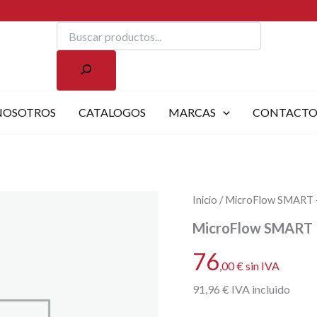
Buscar
NOSOTROS
CATALOGOS
MARCAS
CONTACT
Inicio
/ MicroFlow SMART – 
MicroFlow SMART – 
76
,00
€
sin IVA
91
,96
€
IVA incluido