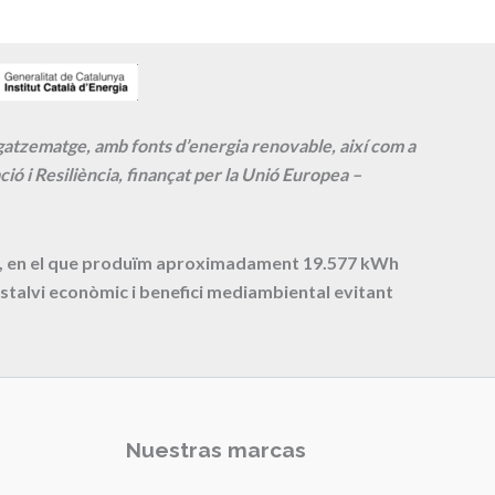
agatzematge, amb fonts d’energia renovable, així com a
ió i Resiliència, finançat per la Unió Europea –
cte, en el que produïm aproximadament
19.577
kWh
stalvi econòmic i benefici mediambiental evitant
Nuestras marcas