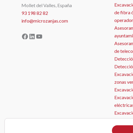
Excavaci
Mollet del Valles, España
de fibra 
93 198 82 82
operador
info@microzanjas.com
Asesoram
Facebook
LinkedIn
YouTube
ayuntami
Asesorami
de telec
Detecció
Detecció
Excavació
zonas ve
Excavació
Excavaci
MICROZANJAS
eléctrica
Excavaci
Microzan
Instalaci