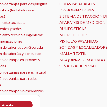
ón de zanjas para despliegues
GUIAS PASACABLES
óptica (Instaladoras y
DESBOBINADORES
as)
SISTEMA DE TRACCIÓN D
iento técnico a
APARATOS DE MEDICIÓN
entos y sedes
RUNPOSTICKS
ento técnico a ingenierías
MICRODUCTOS
omunicaciones
PISTOLAS PASAHILOS
n de tuberías con Georadar
SONDAS Y LOCALIZADOR
n de tuberías y conductos
MALLA TEXTIL
n de zanjas en jardines y
MÁQUINAS DE SOPLADO
rdes
SEÑALIZACIÓN VIAL
n de zanjas para gas natural
ón de zanjas para redes
s
ón de zanjas sin escombros –
ja con aspirado
ón de sensores
Aceptar