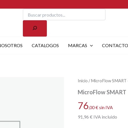
Buscar
NOSOTROS
CATALOGOS
MARCAS
CONTACT
Inicio
/ MicroFlow SMART – 
MicroFlow SMART – 
76
,00
€
sin IVA
91
,96
€
IVA incluido