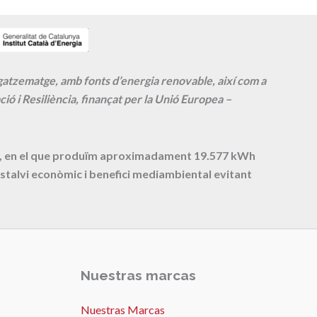
agatzematge, amb fonts d’energia renovable, així com a
ió i Resiliència, finançat per la Unió Europea –
cte, en el que produïm aproximadament
19.577
kWh
stalvi econòmic i benefici mediambiental evitant
Nuestras marcas
Nuestras Marcas