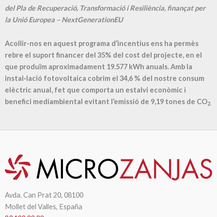
del Pla de Recuperació, Transformació i Resiliència, finançat per
la Unió Europea – NextGenerationEU
Acollir-nos en aquest programa d’incentius ens ha permès
rebre el suport financer del 35% del cost del projecte, en el
que produïm aproximadament
19.577
kWh anuals. Amb la
instal·lació fotovoltaica cobrim el
34,6
% del nostre consum
elèctric anual, fet que comporta un estalvi econòmic i
benefici mediambiental evitant l’emissió de
9,19
tones de CO
2.
Avda. Can Prat 20, 08100
Mollet del Valles, España