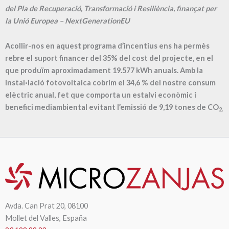
del Pla de Recuperació, Transformació i Resiliència, finançat per
la Unió Europea – NextGenerationEU
Acollir-nos en aquest programa d’incentius ens ha permès
rebre el suport financer del 35% del cost del projecte, en el
que produïm aproximadament
19.577
kWh anuals. Amb la
instal·lació fotovoltaica cobrim el
34,6
% del nostre consum
elèctric anual, fet que comporta un estalvi econòmic i
benefici mediambiental evitant l’emissió de
9,19
tones de CO
2.
Avda. Can Prat 20, 08100
Mollet del Valles, España