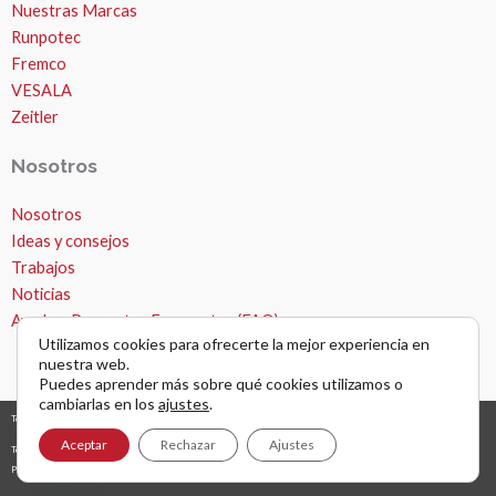
Nuestras Marcas
Runpotec
Fremco
VESALA
Zeitler
Nosotros
Nosotros
Ideas y consejos
Trabajos
Noticias
Ayuda – Preguntas Frecuentes (FAQ)
Utilizamos cookies para ofrecerte la mejor experiencia en
nuestra web.
Puedes aprender más sobre qué cookies utilizamos o
cambiarlas en los
ajustes
.
Todos los derechos © 2026 Microzanjas, canalizaciones y apertura de zanjas. |
diseño y desarrollo web
grafreak
Aceptar
Rechazar
Ajustes
Términos y condiciones de uso
Política de privacidad
AVISO LEGAL Y NAVEGACIÓN POR WEB
Política de cookies