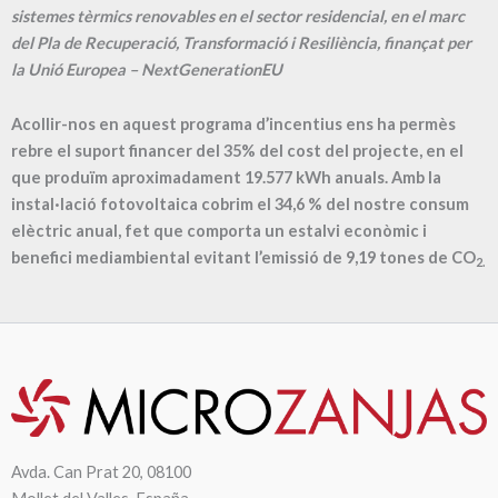
sistemes tèrmics renovables en el sector residencial, en el marc
del Pla de Recuperació, Transformació i Resiliència, finançat per
la Unió Europea – NextGenerationEU
Acollir-nos en aquest programa d’incentius ens ha permès
rebre el suport financer del 35% del cost del projecte, en el
que produïm aproximadament
19.577
kWh anuals. Amb la
instal·lació fotovoltaica cobrim el
34,6
% del nostre consum
elèctric anual, fet que comporta un estalvi econòmic i
benefici mediambiental evitant l’emissió de
9,19
tones de CO
2.
Avda. Can Prat 20, 08100