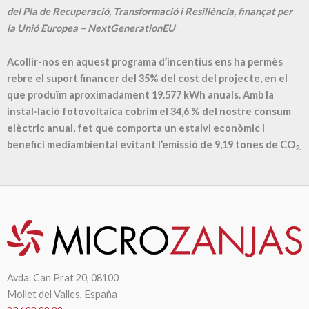
del Pla de Recuperació, Transformació i Resiliència, finançat per
la Unió Europea – NextGenerationEU
Acollir-nos en aquest programa d’incentius ens ha permès
rebre el suport financer del 35% del cost del projecte, en el
que produïm aproximadament
19.577
kWh anuals. Amb la
instal·lació fotovoltaica cobrim el
34,6
% del nostre consum
elèctric anual, fet que comporta un estalvi econòmic i
benefici mediambiental evitant l’emissió de
9,19
tones de CO
2.
Avda. Can Prat 20, 08100
Mollet del Valles, España