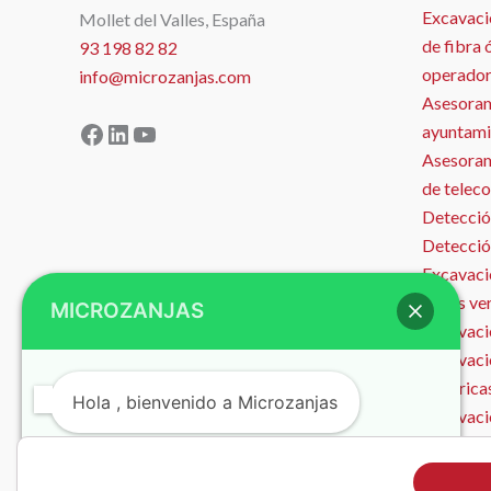
Excavaci
Mollet del Valles, España
de fibra 
93 198 82 82
operador
info@microzanjas.com
Asesoram
Facebook
LinkedIn
YouTube
ayuntami
Asesorami
de telec
Detecció
Detecció
Excavació
zonas ve
MICROZANJAS
Excavació
Excavaci
eléctrica
Hola , bienvenido a Microzanjas
Excavaci
Microzan
Instalaci
¿Podemos ayudarte?