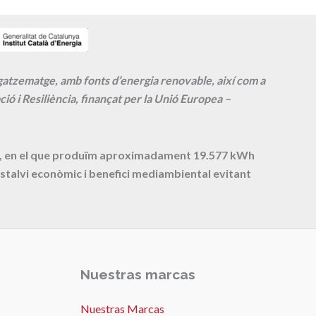
agatzematge, amb fonts d’energia renovable, així com a
ió i Resiliència, finançat per la Unió Europea –
cte, en el que produïm aproximadament
19.577
kWh
stalvi econòmic i benefici mediambiental evitant
Nuestras marcas
Nuestras Marcas