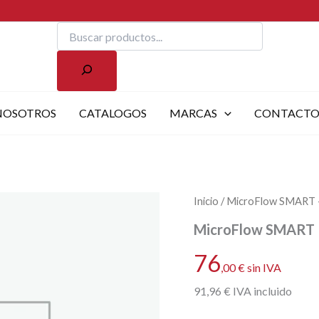
Buscar
NOSOTROS
CATALOGOS
MARCAS
CONTACT
Inicio
/ MicroFlow SMART – 
MicroFlow SMART – 
76
,00
€
sin IVA
91
,96
€
IVA incluido