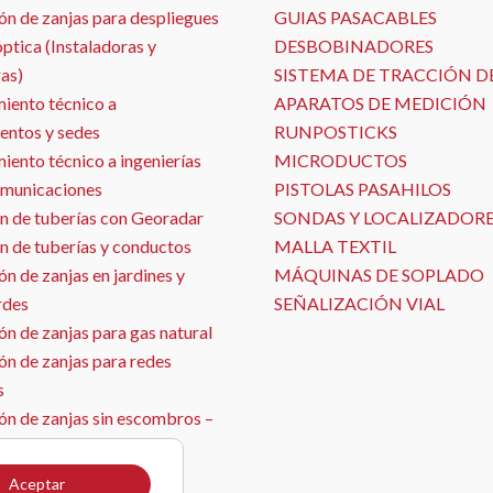
ón de zanjas para despliegues
GUIAS PASACABLES
óptica (Instaladoras y
DESBOBINADORES
as)
SISTEMA DE TRACCIÓN D
iento técnico a
APARATOS DE MEDICIÓN
entos y sedes
RUNPOSTICKS
ento técnico a ingenierías
MICRODUCTOS
omunicaciones
PISTOLAS PASAHILOS
n de tuberías con Georadar
SONDAS Y LOCALIZADOR
n de tuberías y conductos
MALLA TEXTIL
n de zanjas en jardines y
MÁQUINAS DE SOPLADO
rdes
SEÑALIZACIÓN VIAL
n de zanjas para gas natural
ón de zanjas para redes
s
ón de zanjas sin escombros –
ja con aspirado
ón de sensores
Aceptar