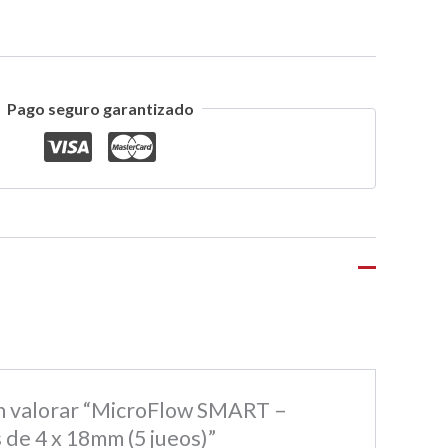
Pago seguro garantizado
en valorar “MicroFlow SMART –
 de 4 x 18mm (5 jueos)”