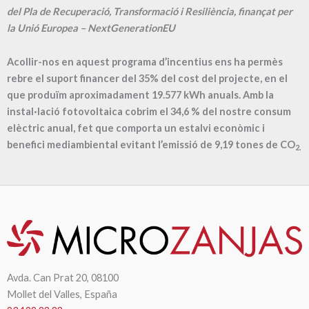
del Pla de Recuperació, Transformació i Resiliència, finançat per
la Unió Europea – NextGenerationEU
Acollir-nos en aquest programa d’incentius ens ha permès
rebre el suport financer del 35% del cost del projecte, en el
que produïm aproximadament
19.577
kWh anuals. Amb la
instal·lació fotovoltaica cobrim el
34,6
% del nostre consum
elèctric anual, fet que comporta un estalvi econòmic i
benefici mediambiental evitant l’emissió de
9,19
tones de CO
2.
Avda. Can Prat 20, 08100
Mollet del Valles, España