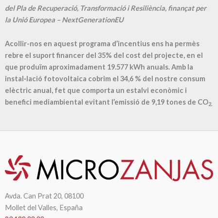
del Pla de Recuperació, Transformació i Resiliència, finançat per
la Unió Europea – NextGenerationEU
Acollir-nos en aquest programa d’incentius ens ha permès
rebre el suport financer del 35% del cost del projecte, en el
que produïm aproximadament
19.577
kWh anuals. Amb la
instal·lació fotovoltaica cobrim el
34,6
% del nostre consum
elèctric anual, fet que comporta un estalvi econòmic i
benefici mediambiental evitant l’emissió de
9,19
tones de CO
2.
Avda. Can Prat 20, 08100
Mollet del Valles, España