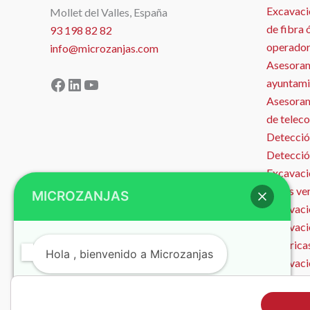
Excavaci
Mollet del Valles, España
de fibra 
93 198 82 82
operador
info@microzanjas.com
Asesoram
Facebook
LinkedIn
YouTube
ayuntami
Asesorami
de telec
Detecció
Detecció
Excavació
zonas ve
MICROZANJAS
Excavació
Excavaci
eléctrica
Hola , bienvenido a Microzanjas
Excavaci
Microzan
Instalaci
¿Podemos ayudarte?