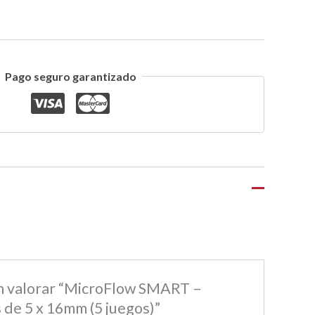
Pago seguro garantizado
en valorar “MicroFlow SMART –
 de 5 x 16mm (5 juegos)”