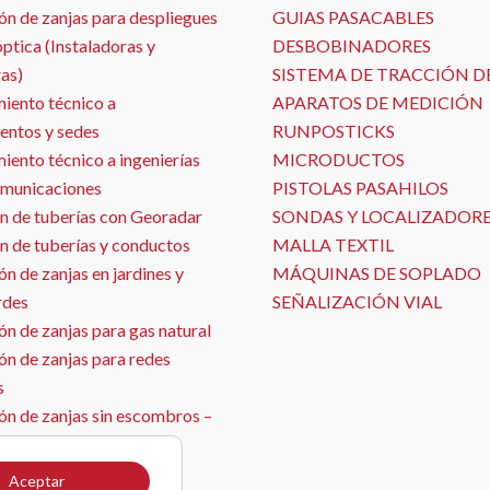
ón de zanjas para despliegues
GUIAS PASACABLES
óptica (Instaladoras y
DESBOBINADORES
as)
SISTEMA DE TRACCIÓN D
iento técnico a
APARATOS DE MEDICIÓN
entos y sedes
RUNPOSTICKS
ento técnico a ingenierías
MICRODUCTOS
omunicaciones
PISTOLAS PASAHILOS
n de tuberías con Georadar
SONDAS Y LOCALIZADOR
n de tuberías y conductos
MALLA TEXTIL
n de zanjas en jardines y
MÁQUINAS DE SOPLADO
rdes
SEÑALIZACIÓN VIAL
n de zanjas para gas natural
ón de zanjas para redes
s
ón de zanjas sin escombros –
ja con aspirado
ón de sensores
Aceptar