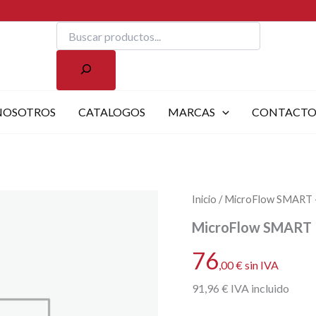
Buscar
NOSOTROS
CATALOGOS
MARCAS
CONTACT
Inicio
/ MicroFlow SMART – 
MicroFlow SMART – 
76
,00
€
sin IVA
91
,96
€
IVA incluido