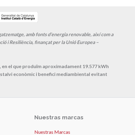
agatzematge, amb fonts d’energia renovable, així com a
ió i Resiliència, finançat per la Unió Europea –
cte, en el que produïm aproximadament
19.577
kWh
stalvi econòmic i benefici mediambiental evitant
Nuestras marcas
Nuestras Marcas