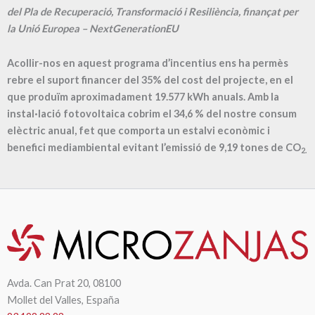
del Pla de Recuperació, Transformació i Resiliència, finançat per
la Unió Europea – NextGenerationEU
Acollir-nos en aquest programa d’incentius ens ha permès
rebre el suport financer del 35% del cost del projecte, en el
que produïm aproximadament
19.577
kWh anuals. Amb la
instal·lació fotovoltaica cobrim el
34,6
% del nostre consum
elèctric anual, fet que comporta un estalvi econòmic i
benefici mediambiental evitant l’emissió de
9,19
tones de CO
2.
Avda. Can Prat 20, 08100
Mollet del Valles, España