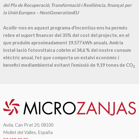
del Pla de Recuperació, Transformació i Resiliència, finançat per
la Unió Europea – NextGenerationEU
Acollir-nos en aquest programa d’incentius ens ha permès
rebre el suport financer del 35% del cost del projecte, en el
que produïm aproximadament
19.577
kWh anuals. Amb la
instal·lació fotovoltaica cobrim el
34,6
% del nostre consum
elèctric anual, fet que comporta un estalvi econòmic i
benefici mediambiental evitant l’emissió de
9,19
tones de CO
2.
Avda. Can Prat 20, 08100
Mollet del Valles, España