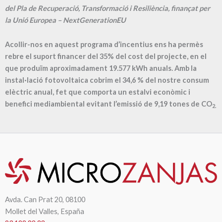
del Pla de Recuperació, Transformació i Resiliència, finançat per
la Unió Europea – NextGenerationEU
Acollir-nos en aquest programa d’incentius ens ha permès
rebre el suport financer del 35% del cost del projecte, en el
que produïm aproximadament
19.577
kWh anuals. Amb la
instal·lació fotovoltaica cobrim el
34,6
% del nostre consum
elèctric anual, fet que comporta un estalvi econòmic i
benefici mediambiental evitant l’emissió de
9,19
tones de CO
2.
Avda. Can Prat 20, 08100
Mollet del Valles, España