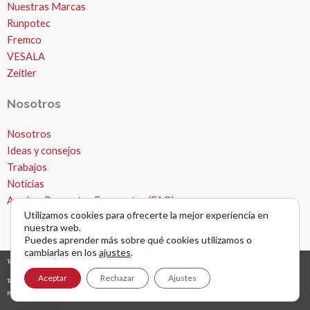
Nuestras Marcas
Runpotec
Fremco
VESALA
Zeitler
Nosotros
Nosotros
Ideas y consejos
Trabajos
Noticias
Ayuda – Preguntas Frecuentes (FAQ)
Utilizamos cookies para ofrecerte la mejor experiencia en
nuestra web.
Puedes aprender más sobre qué cookies utilizamos o
cambiarlas en los
ajustes
.
Todos los derechos © 2026 Microzanjas, canalizaciones y apertura de zanjas. |
diseño y desarrollo web
grafreak
Aceptar
Rechazar
Ajustes
Términos y condiciones de uso
Política de privacidad
AVISO LEGAL Y NAVEGACIÓN POR WEB
Política de cookies