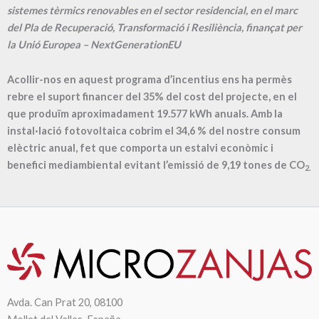
sistemes tèrmics renovables en el sector residencial, en el marc
del Pla de Recuperació, Transformació i Resiliència, finançat per
la Unió Europea – NextGenerationEU
Acollir-nos en aquest programa d’incentius ens ha permès
rebre el suport financer del 35% del cost del projecte, en el
que produïm aproximadament
19.577
kWh anuals. Amb la
instal·lació fotovoltaica cobrim el
34,6
% del nostre consum
elèctric anual, fet que comporta un estalvi econòmic i
benefici mediambiental evitant l’emissió de
9,19
tones de CO
2.
Avda. Can Prat 20, 08100