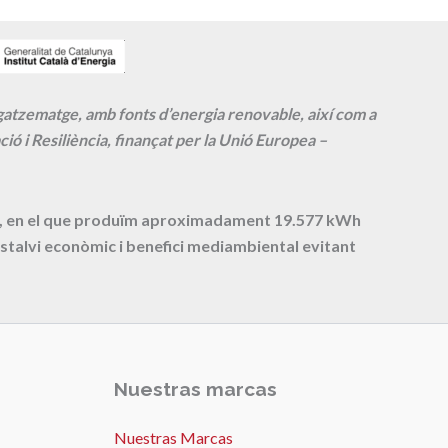
agatzematge, amb fonts d’energia renovable, així com a
ió i Resiliència, finançat per la Unió Europea –
cte, en el que produïm aproximadament
19.577
kWh
stalvi econòmic i benefici mediambiental evitant
Nuestras marcas
Nuestras Marcas