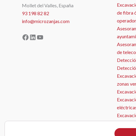
Excavaci
Mollet del Valles, España
de fibra 
93 198 82 82
operador
info@microzanjas.com
Asesoram
Facebook
LinkedIn
YouTube
ayuntami
Asesorami
de telec
Detecció
Detecció
Excavació
zonas ve
Excavació
Excavaci
MICROZANJAS
eléctrica
Excavaci
Microzan
Instalaci