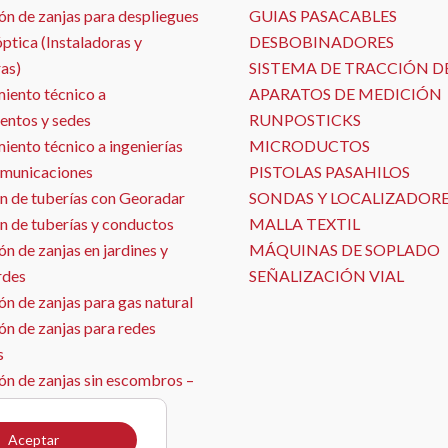
ón de zanjas para despliegues
GUIAS PASACABLES
óptica (Instaladoras y
DESBOBINADORES
as)
SISTEMA DE TRACCIÓN D
iento técnico a
APARATOS DE MEDICIÓN
entos y sedes
RUNPOSTICKS
ento técnico a ingenierías
MICRODUCTOS
omunicaciones
PISTOLAS PASAHILOS
n de tuberías con Georadar
SONDAS Y LOCALIZADOR
n de tuberías y conductos
MALLA TEXTIL
n de zanjas en jardines y
MÁQUINAS DE SOPLADO
rdes
SEÑALIZACIÓN VIAL
n de zanjas para gas natural
ón de zanjas para redes
s
ón de zanjas sin escombros –
ja con aspirado
ón de sensores
Aceptar