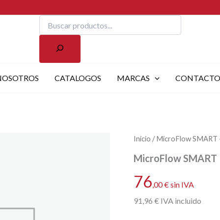
Buscar
NOSOTROS
CATALOGOS
MARCAS
CONTACT
Inicio
/ MicroFlow SMART – 
MicroFlow SMART – 
76
,00
€
sin IVA
91
,96
€
IVA incluido