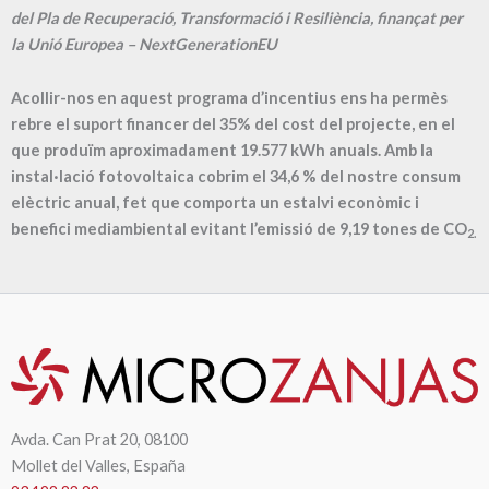
del Pla de Recuperació, Transformació i Resiliència, finançat per
la Unió Europea – NextGenerationEU
Acollir-nos en aquest programa d’incentius ens ha permès
rebre el suport financer del 35% del cost del projecte, en el
que produïm aproximadament
19.577
kWh anuals. Amb la
instal·lació fotovoltaica cobrim el
34,6
% del nostre consum
elèctric anual, fet que comporta un estalvi econòmic i
benefici mediambiental evitant l’emissió de
9,19
tones de CO
2.
Avda. Can Prat 20, 08100
Mollet del Valles, España