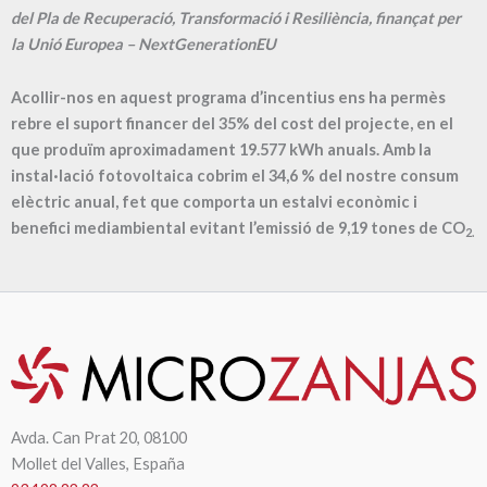
del Pla de Recuperació, Transformació i Resiliència, finançat per
la Unió Europea – NextGenerationEU
Acollir-nos en aquest programa d’incentius ens ha permès
rebre el suport financer del 35% del cost del projecte, en el
que produïm aproximadament
19.577
kWh anuals. Amb la
instal·lació fotovoltaica cobrim el
34,6
% del nostre consum
elèctric anual, fet que comporta un estalvi econòmic i
benefici mediambiental evitant l’emissió de
9,19
tones de CO
2.
Avda. Can Prat 20, 08100
Mollet del Valles, España